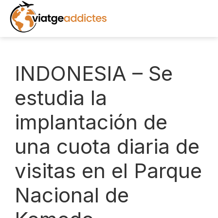
Saltar
al
contenido
INICIO
INDONESIA – Se
DESTINOS
estudia la
implantación de
EXCURSIONES
una cuota diaria de
RECURSOS
visitas en el Parque
LIBROS
Nacional de
NOTICIAS
FOTOS