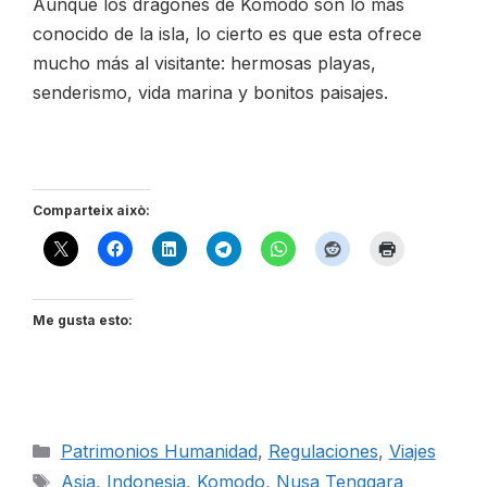
Aunque los dragones de Komodo son lo más
conocido de la isla, lo cierto es que esta ofrece
mucho más al visitante: hermosas playas,
senderismo, vida marina y bonitos paisajes.
Comparteix això:
Me gusta esto:
Categorías
Patrimonios Humanidad
,
Regulaciones
,
Viajes
Etiquetas
Asia
,
Indonesia
,
Komodo
,
Nusa Tenggara