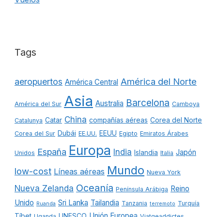
Tags
América del Norte
aeropuertos
América Central
Asia
Barcelona
Australia
América del Sur
Camboya
China
Catar
compañías aéreas
Corea del Norte
Catalunya
Dubái
EEUU
Corea del Sur
EE.UU.
Egipto
Emiratos Árabes
Europa
España
India
Japón
Islandia
Unidos
Italia
Mundo
low-cost
Líneas aéreas
Nueva York
Oceanía
Nueva Zelanda
Reino
Península Arábiga
Unido
Sri Lanka
Tailandia
Tanzania
Turquía
Ruanda
terremoto
Unión Europea
Tíbet
UNESCO
Uganda
Viatgeaddictes