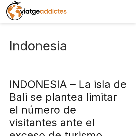
Saltar
al
contenido
INICIO
Indonesia
DESTINOS
EXCURSIONES
INDONESIA – La isla de
RECURSOS
Bali se plantea limitar
LIBROS
el número de
visitantes ante el
NOTICIAS
exceso de turismo
FOTOS