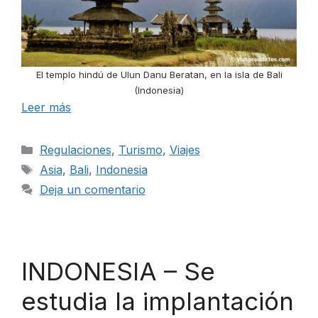
El templo hindú de Ulun Danu Beratan, en la isla de Bali
(Indonesia)
Leer más
Categorías
Regulaciones
,
Turismo
,
Viajes
Etiquetas
Asia
,
Bali
,
Indonesia
Deja un comentario
INDONESIA – Se
estudia la implantación