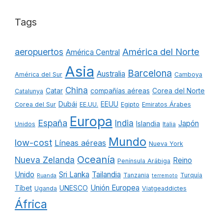
Tags
América del Norte
aeropuertos
América Central
Asia
Barcelona
Australia
América del Sur
Camboya
China
Catar
compañías aéreas
Corea del Norte
Catalunya
Dubái
EEUU
Corea del Sur
EE.UU.
Egipto
Emiratos Árabes
Europa
España
India
Japón
Islandia
Unidos
Italia
Mundo
low-cost
Líneas aéreas
Nueva York
Oceanía
Nueva Zelanda
Reino
Península Arábiga
Unido
Sri Lanka
Tailandia
Tanzania
Turquía
Ruanda
terremoto
Unión Europea
Tíbet
UNESCO
Uganda
Viatgeaddictes
África