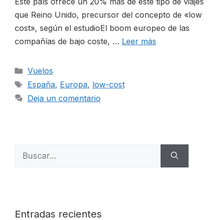
Este país ofrece un 20% más de este tipo de viajes
que Reino Unido, precursor del concepto de «low
cost», según el estudioEl boom europeo de las
compañías de bajo coste, …
Leer más
Categorías
Vuelos
Etiquetas
España
,
Europa
,
low-cost
Deja un comentario
Buscar:
Entradas recientes