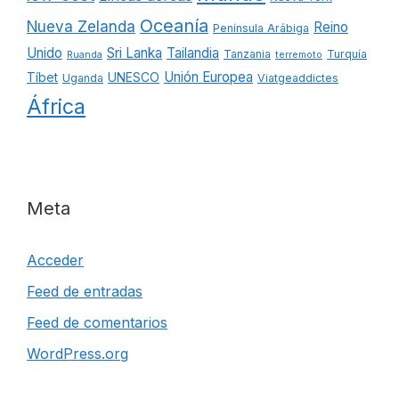
Oceanía
Nueva Zelanda
Reino
Península Arábiga
Unido
Sri Lanka
Tailandia
Tanzania
Turquía
Ruanda
terremoto
Unión Europea
Tíbet
UNESCO
Uganda
Viatgeaddictes
África
Meta
Acceder
Feed de entradas
Feed de comentarios
WordPress.org