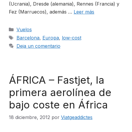
(Ucrania), Dresde (alemania), Rennes (Francia) y
Fez (Marruecos), además …
Leer más
Categorías
Vuelos
Etiquetas
Barcelona
,
Europa
,
low-cost
Deja un comentario
ÁFRICA – Fastjet, la
primera aerolínea de
bajo coste en África
18 diciembre, 2012
por
Viatgeaddictes