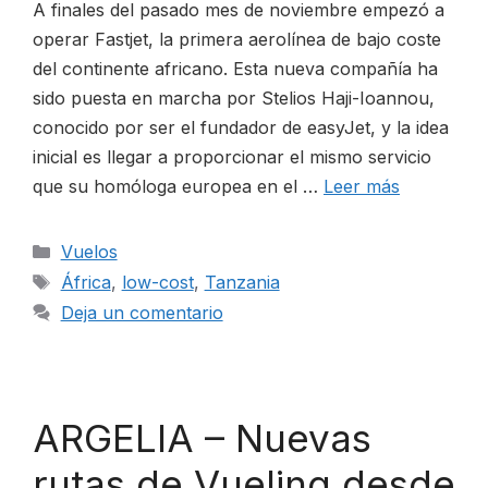
A finales del pasado mes de noviembre empezó a
operar Fastjet, la primera aerolínea de bajo coste
del continente africano. Esta nueva compañía ha
sido puesta en marcha por Stelios Haji-Ioannou,
conocido por ser el fundador de easyJet, y la idea
inicial es llegar a proporcionar el mismo servicio
que su homóloga europea en el …
Leer más
Categorías
Vuelos
Etiquetas
África
,
low-cost
,
Tanzania
Deja un comentario
ARGELIA – Nuevas
rutas de Vueling desde