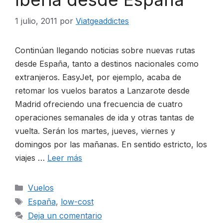
1 julio, 2011
por
Viatgeaddictes
Continúan llegando noticias sobre nuevas rutas
desde España, tanto a destinos nacionales como
extranjeros. EasyJet, por ejemplo, acaba de
retomar los vuelos baratos a Lanzarote desde
Madrid ofreciendo una frecuencia de cuatro
operaciones semanales de ida y otras tantas de
vuelta. Serán los martes, jueves, viernes y
domingos por las mañanas. En sentido estricto, los
viajes …
Leer más
Categorías
Vuelos
Etiquetas
España
,
low-cost
Deja un comentario