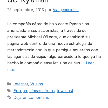
25 septiembre, 2013
por
Viatgeaddictes
CONTACTO
La compañía aérea de bajo coste Ryanair ha
anunciado a sus accionistas, a través de su
presidente Michael O’Leary, que cambiará su
ESP
página web dentro de una nueva estrategia de
mercadotecnia con la que persigue acuerdos con
las agencias de viajes (algo parecido a lo que ya ha
hecho la compañía easyJet, una de sus …
Leer
más
Categorías
Internet
,
Vuelos
Etiquetas
Europa
,
Líneas aéreas
,
low-cost
Deja un comentario