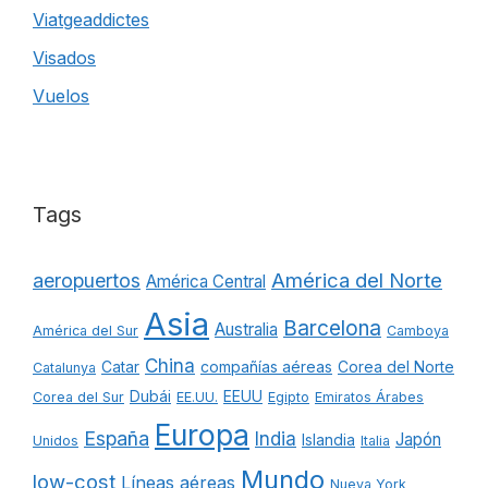
Viatgeaddictes
Visados
Vuelos
Tags
América del Norte
aeropuertos
América Central
Asia
Barcelona
Australia
América del Sur
Camboya
China
Catar
compañías aéreas
Corea del Norte
Catalunya
Dubái
EEUU
Corea del Sur
EE.UU.
Egipto
Emiratos Árabes
Europa
España
India
Japón
Islandia
Unidos
Italia
Mundo
low-cost
Líneas aéreas
Nueva York