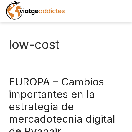
Saltar
al
contenido
INICIO
low-cost
DESTINOS
EXCURSIONES
EUROPA – Cambios
RECURSOS
importantes en la
LIBROS
estrategia de
mercadotecnia digital
NOTICIAS
de Ryanair
FOTOS