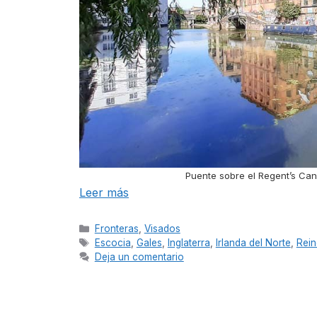
Puente sobre el Regent’s Can
Leer más
Categorías
Fronteras
,
Visados
Etiquetas
Escocia
,
Gales
,
Inglaterra
,
Irlanda del Norte
,
Rein
Deja un comentario