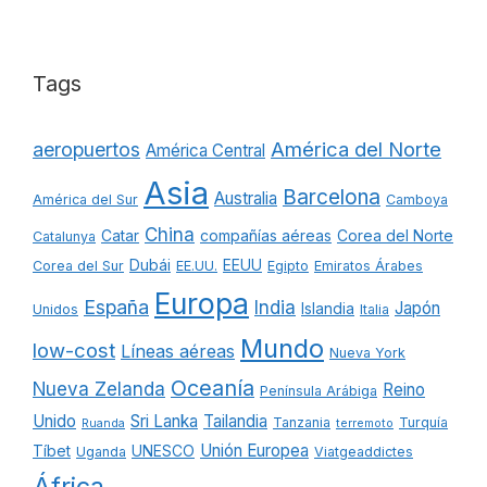
Tags
América del Norte
aeropuertos
América Central
Asia
Barcelona
Australia
América del Sur
Camboya
China
Catar
compañías aéreas
Corea del Norte
Catalunya
Dubái
EEUU
Corea del Sur
EE.UU.
Egipto
Emiratos Árabes
Europa
España
India
Japón
Islandia
Unidos
Italia
Mundo
low-cost
Líneas aéreas
Nueva York
Oceanía
Nueva Zelanda
Reino
Península Arábiga
Unido
Sri Lanka
Tailandia
Tanzania
Turquía
Ruanda
terremoto
Unión Europea
Tíbet
UNESCO
Uganda
Viatgeaddictes
África