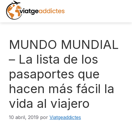
Saltar
al
contenido
INICIO
MUNDO MUNDIAL
DESTINOS
– La lista de los
pasaportes que
EXCURSIONES
hacen más fácil la
RECURSOS
vida al viajero
LIBROS
NOTICIAS
10 abril, 2019
por
Viatgeaddictes
FOTOS