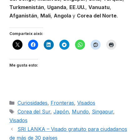
Turkmenistán
,
Uganda
,
EE.UU.
,
Vanuatu
,
Afganistán
,
Mali
,
Angola
y
Corea del Norte
.
Comparteix això:
Me gusta esto:
Categorías
Curiosidades
,
Fronteras
,
Visados
Etiquetas
Corea del Sur
,
Japón
,
Mundo
,
Singapur
,
Visados
SRI LANKA – Visado gratuito para ciudadanos
de más de 30 países