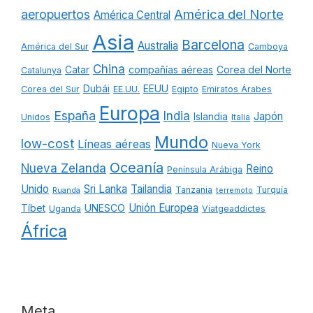
América del Norte
aeropuertos
América Central
Asia
Barcelona
Australia
América del Sur
Camboya
China
Catar
compañías aéreas
Corea del Norte
Catalunya
Dubái
EEUU
Corea del Sur
EE.UU.
Egipto
Emiratos Árabes
Europa
España
India
Japón
Islandia
Unidos
Italia
Mundo
low-cost
Líneas aéreas
Nueva York
Oceanía
Nueva Zelanda
Reino
Península Arábiga
Unido
Sri Lanka
Tailandia
Tanzania
Turquía
Ruanda
terremoto
Unión Europea
Tíbet
UNESCO
Uganda
Viatgeaddictes
África
Meta