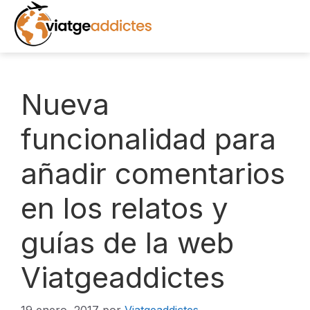
Saltar
al
contenido
INICIO
Nueva
DESTINOS
funcionalidad para
añadir comentarios
EXCURSIONES
en los relatos y
RECURSOS
guías de la web
LIBROS
Viatgeaddictes
NOTICIAS
FOTOS