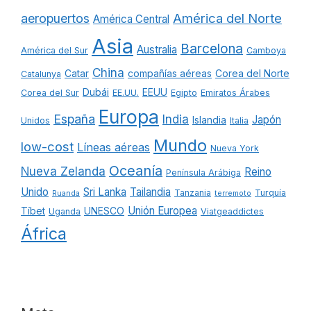
América del Norte
aeropuertos
América Central
Asia
Barcelona
Australia
América del Sur
Camboya
China
Catar
compañías aéreas
Corea del Norte
Catalunya
Dubái
EEUU
Corea del Sur
EE.UU.
Egipto
Emiratos Árabes
Europa
España
India
Japón
Islandia
Unidos
Italia
Mundo
low-cost
Líneas aéreas
Nueva York
Oceanía
Nueva Zelanda
Reino
Península Arábiga
Unido
Sri Lanka
Tailandia
Tanzania
Turquía
Ruanda
terremoto
Unión Europea
Tíbet
UNESCO
Uganda
Viatgeaddictes
África