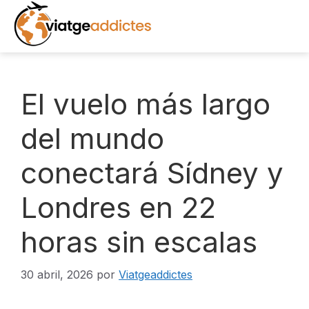
Saltar
al
contenido
INICIO
El vuelo más largo
DESTINOS
del mundo
conectará Sídney y
EXCURSIONES
Londres en 22
RECURSOS
horas sin escalas
LIBROS
NOTICIAS
30 abril, 2026
por
Viatgeaddictes
FOTOS