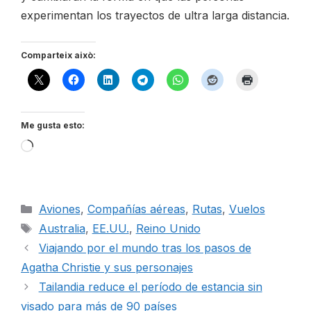
experimentan los trayectos de ultra larga distancia.
Comparteix això:
Me gusta esto:
Cargando...
Categorías
Aviones
,
Compañías aéreas
,
Rutas
,
Vuelos
Etiquetas
Australia
,
EE.UU.
,
Reino Unido
Viajando por el mundo tras los pasos de
Agatha Christie y sus personajes
Tailandia reduce el período de estancia sin
visado para más de 90 países