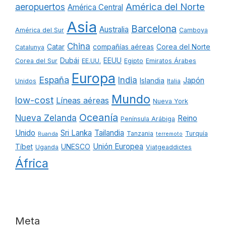
América del Norte
aeropuertos
América Central
Asia
Barcelona
Australia
América del Sur
Camboya
China
Catar
compañías aéreas
Corea del Norte
Catalunya
Dubái
EEUU
Corea del Sur
EE.UU.
Egipto
Emiratos Árabes
Europa
España
India
Japón
Islandia
Unidos
Italia
Mundo
low-cost
Líneas aéreas
Nueva York
Oceanía
Nueva Zelanda
Reino
Península Arábiga
Unido
Sri Lanka
Tailandia
Tanzania
Turquía
Ruanda
terremoto
Unión Europea
Tíbet
UNESCO
Uganda
Viatgeaddictes
África
Meta