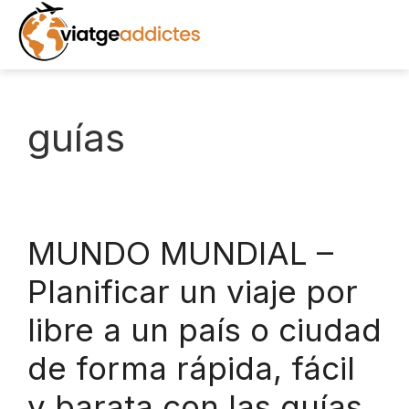
Saltar
al
contenido
INICIO
guías
DESTINOS
EXCURSIONES
MUNDO MUNDIAL –
RECURSOS
Planificar un viaje por
LIBROS
libre a un país o ciudad
de forma rápida, fácil
NOTICIAS
y barata con las guías
FOTOS