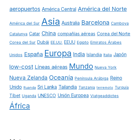
América del Norte
aeropuertos
América Central
Asia
Barcelona
Australia
América del Sur
Camboya
China
Catar
compañías aéreas
Corea del Norte
Catalunya
Dubái
EEUU
Corea del Sur
EE.UU.
Egipto
Emiratos Árabes
Europa
España
India
Japón
Islandia
Unidos
Italia
Mundo
low-cost
Líneas aéreas
Nueva York
Oceanía
Nueva Zelanda
Reino
Península Arábiga
Unido
Sri Lanka
Tailandia
Tanzania
Turquía
Ruanda
terremoto
Unión Europea
Tíbet
UNESCO
Uganda
Viatgeaddictes
África