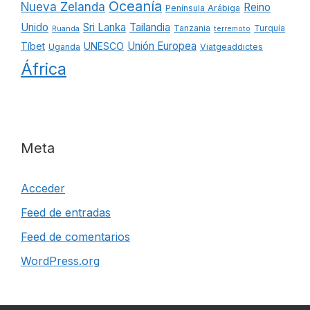
Oceanía
Nueva Zelanda
Reino
Península Arábiga
Unido
Sri Lanka
Tailandia
Tanzania
Turquía
Ruanda
terremoto
Unión Europea
Tíbet
UNESCO
Uganda
Viatgeaddictes
África
Meta
Acceder
Feed de entradas
Feed de comentarios
WordPress.org