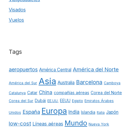
Visados
Vuelos
Tags
América del Norte
aeropuertos
América Central
Asia
Barcelona
Australia
América del Sur
Camboya
China
Catar
compañías aéreas
Corea del Norte
Catalunya
Dubái
EEUU
Corea del Sur
EE.UU.
Egipto
Emiratos Árabes
Europa
España
India
Japón
Islandia
Unidos
Italia
Mundo
low-cost
Líneas aéreas
Nueva York