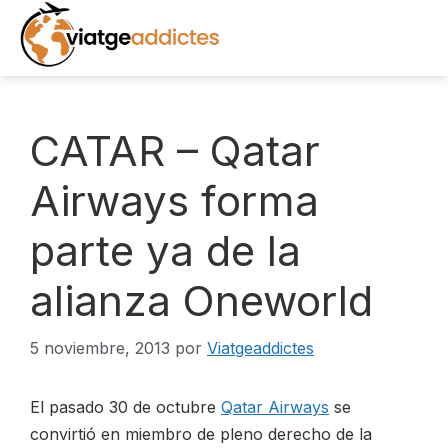
Saltar
al
contenido
INICIO
CATAR – Qatar
DESTINOS
Airways forma
parte ya de la
EXCURSIONES
alianza Oneworld
RECURSOS
LIBROS
5 noviembre, 2013
por
Viatgeaddictes
NOTICIAS
El pasado 30 de octubre
Qatar Airways
se
convirtió en miembro de pleno derecho de la
FOTOS