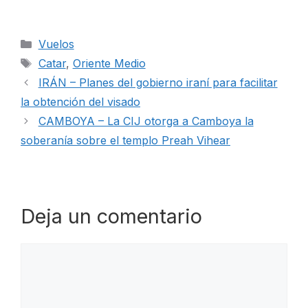
Categorías
Vuelos
Etiquetas
Catar
,
Oriente Medio
IRÁN – Planes del gobierno iraní para facilitar
la obtención del visado
CAMBOYA – La CIJ otorga a Camboya la
soberanía sobre el templo Preah Vihear
Deja un comentario
Comentario