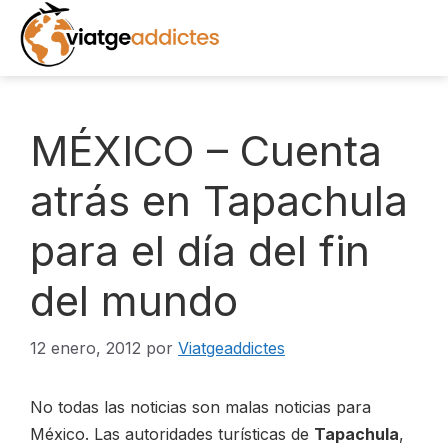
Saltar
al
contenido
INICIO
MÉXICO – Cuenta
DESTINOS
atrás en Tapachula
para el día del fin
EXCURSIONES
del mundo
RECURSOS
LIBROS
12 enero, 2012
por
Viatgeaddictes
NOTICIAS
No todas las noticias son malas noticias para
México. Las autoridades turísticas de
Tapachula
,
FOTOS