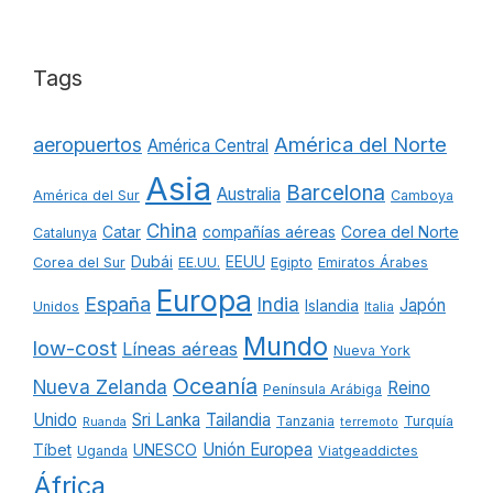
Tags
América del Norte
aeropuertos
América Central
Asia
Barcelona
Australia
América del Sur
Camboya
China
Catar
compañías aéreas
Corea del Norte
Catalunya
Dubái
EEUU
Corea del Sur
EE.UU.
Egipto
Emiratos Árabes
Europa
España
India
Japón
Islandia
Unidos
Italia
Mundo
low-cost
Líneas aéreas
Nueva York
Oceanía
Nueva Zelanda
Reino
Península Arábiga
Unido
Sri Lanka
Tailandia
Tanzania
Turquía
Ruanda
terremoto
Unión Europea
Tíbet
UNESCO
Uganda
Viatgeaddictes
África