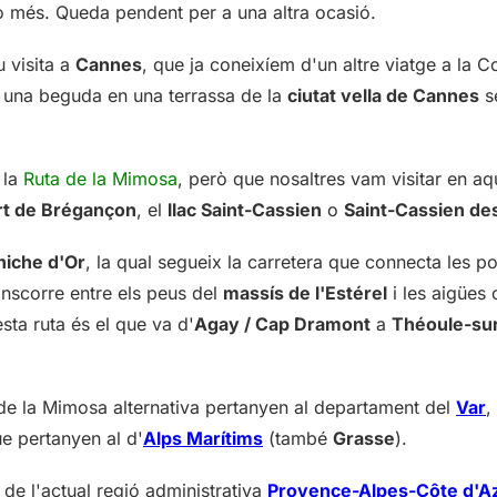
 o més. Queda pendent per a una altra ocasió.
 visita a
Cannes
, que ja coneixíem d'un altre viatge a la C
una beguda en una terrassa de la
ciutat vella de Cannes
s
 la
Ruta de la Mimosa
, però que nosaltres vam visitar en aq
rt de Brégançon
, el
llac Saint-Cassien
o
Saint-Cassien de
niche d'Or
, la qual segueix la carretera que connecta les p
anscorre entre els peus del
massís de l'Estérel
i les aigües c
ta ruta és el que va d'
Agay / Cap Dramont
a
Théoule-su
 de la Mimosa alternativa pertanyen al departament del
Var
,
e pertanyen al d'
Alps Marítims
(també
Grasse
).
e l'actual regió administrativa
Provence-Alpes-Côte d'A