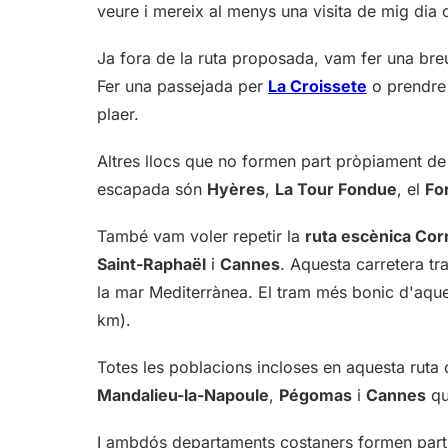
veure i mereix al menys una visita de mig dia
Ja fora de la ruta proposada, vam fer una breu
Fer una passejada per
La Croissete
o prendre 
plaer.
Altres llocs que no formen part pròpiament de
escapada són
Hyères
,
La Tour Fondue
, el
Fo
També vam voler repetir la
ruta escènica Cor
Saint-Raphaël
i
Cannes
. Aquesta carretera tr
la mar Mediterrànea. El tram més bonic d'aques
km).
Totes les poblacions incloses en aquesta ruta
Mandalieu-la-Napoule
,
Pégomas
i
Cannes
qu
I ambdós departaments costaners formen part d