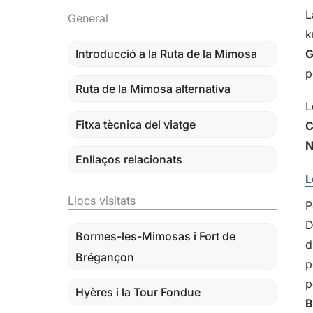
General
k
Introducció a la Ruta de la Mimosa
G
p
Ruta de la Mimosa alternativa
L
Fitxa tècnica del viatge
C
N
Enllaços relacionats
L
Llocs visitats
P
D
Bormes-les-Mimosas i Fort de
d
Brégançon
p
p
Hyères i la Tour Fondue
B