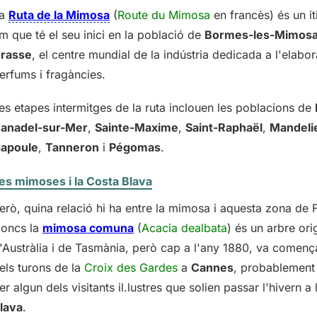
La
Ruta de la Mimosa
(
Route du Mimosa
en francès) és un it
m que té el seu inici en la població de
Bormes-les-Mimos
rasse
, el centre mundial de la indústria dedicada a l'elabo
erfums i fragàncies.
es etapes intermitges de la ruta inclouen les poblacions de
anadel-sur-Mer
,
Sainte-Maxime
,
Saint-Raphaël
,
Mandelie
apoule
,
Tanneron
i
Pégomas
.
es mimoses i la Costa Blava
erò, quina relació hi ha entre la mimosa i aquesta zona de 
oncs la
mimosa comuna
(
Acacia dealbata
) és un arbre ori
'Austràlia i de Tasmània, però cap a l'any 1880, va comença
els turons de la
Croix des Gardes
a
Cannes
, probablement 
er algun dels visitants il.lustres que solien passar l'hivern a
lava
.