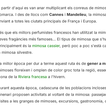
 partir d'aquí es van anar multiplicant els conreus de mimos
omarca. I des de llocs com
Cannes
i
Mandelieu
, la mimosa
nviant a totes les ciutats principals de França i Europa.
 és que els millors perfumistes francesos han utilitzat la mi
eves fragàncies més famoses... El tipus de mimosa que s'ha 
rincipalment és la
mimosa cassier
, però poc a poc s'està c
a mimosa silvestre.
a millor època per dur a terme aquest ruta és de
gener a m
imoses floreixen i omplen de color groc tota la regió, essen
cona de la
Riviera francesa
a l'hivern.
urant aquesta època, cadascuna de les poblacions inclose
tinenari proposen activitats al voltant de la mimosa: passej
isites a les granges de mimoses, excursions, gastronomia, 