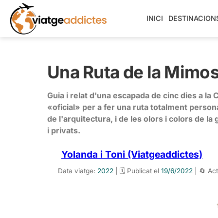
INICI
DESTINACION
Una Ruta de la Mimosa
Guia i relat d'una escapada de cinc dies a la
«oficial» per a fer una ruta totalment person
de l'arquitectura, i de les olors i colors de la
i privats.
Yolanda i Toni (Viatgeaddictes)
Data viatge:
2022
| 🗓️ Publicat el
19/6/2022
| 🔄 Act