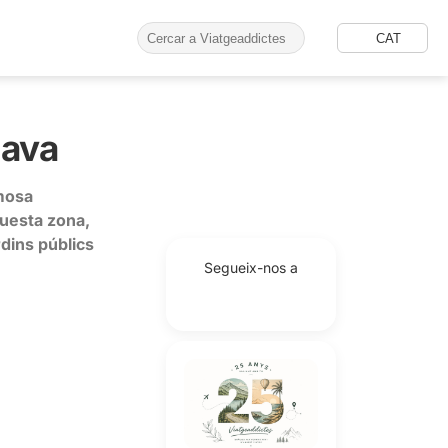
CAT
lava
imosa
questa zona,
rdins públics
Segueix-nos a