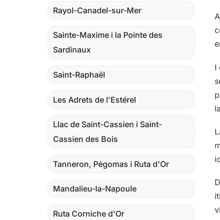
Rayol-Canadel-sur-Mer
A
c
Sainte-Maxime i la Pointe des
e
Sardinaux
I
Saint-Raphaël
s
p
Les Adrets de l'Estérel
l
Llac de Saint-Cassien i Saint-
L
Cassien des Bois
m
i
Tanneron, Pégomas i Ruta d'Or
D
Mandalieu-la-Napoule
i
v
Ruta Corniche d'Or