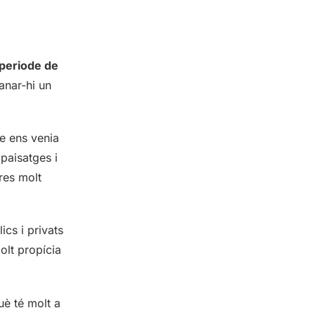
 periode de
anar-hi un
ue ens venia
 paisatges i
res molt
ics i privats
olt propícia
uè té molt a