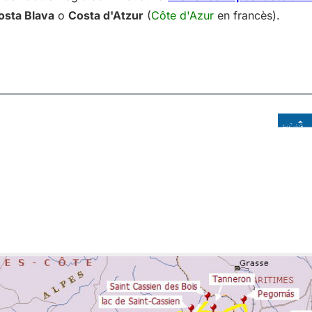
osta Blava
o
Costa d'Atzur
(
Côte d'Azur
en francès).