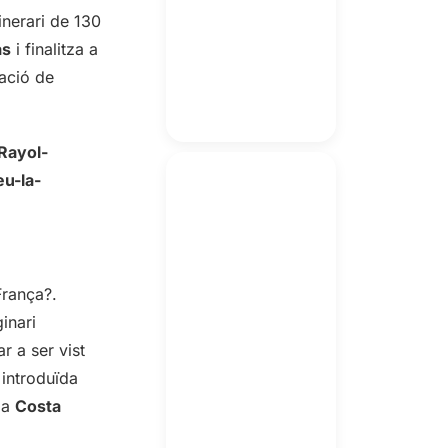
inerari de 130
as
i finalitza a
ració de
Rayol-
u-la-
França?.
ginari
r a ser vist
introduïda
 la
Costa