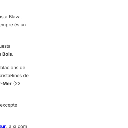
osta Blava.
empre és un
uesta
s Bois
.
oblacions de
ristal·lines de
r-Mer
(22
 excepte
zur
, així com