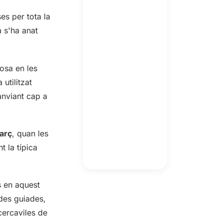
es per tota la
 s'ha anat
mosa en les
utilitzat
anviant cap a
arç
, quan les
t la típica
s en aquest
ades guiades,
cercaviles de