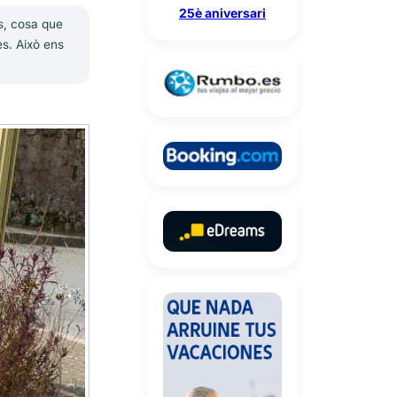
25è aniversari
ts, cosa que
es. Això ens