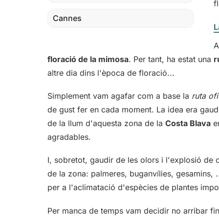
f
Cannes
L
A
floració de la mimosa
. Per tant, ha estat una
r
altre dia dins l'època de floració...
Simplement vam agafar com a base la
ruta ofi
de gust fer en cada moment. La idea era gaudir 
de la llum d'aquesta zona de la
Costa Blava
en
agradables.
I, sobretot, gaudir de les olors i l'explosió de 
de la zona: palmeres, buganvílies, gesamins, ..
per a l'aclimatació d'espècies de plantes imp
Per manca de temps vam decidir no arribar fi