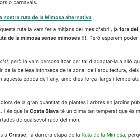
lors o carnavals.
a nostra ruta de la Mimosa alternativa
questa ruta la vam fer a mitjans del mes d'abril, ja
fora del
uta de la mimosa sense mimoses
!!!. Però esperem poder 
cial
, però la vam personalitzar per tal d'adaptar-la a allò q
de la bellesa intrínseca de la zona, de l'arquitectura, dels
 aquesta època de l'any, amb dies força llargs i temperatu
colors de la gran quantitat de plantes i arbres en jardins públ
. I és que la
Costa Blava
té un clima tan temperat que és m
ortades de qualsevol racó del món.
ns a
Grasse
, la darrera etapa de la
Ruta de la Mimosa
, perq