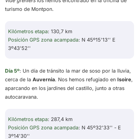
vide greniers
los hemos encontrado en la oficina de
turismo de Montpon.
Kilómetros etapa
: 130,7 km
Posición GPS zona acampada
: N 45º15'13'' E
3º43'52''
Día 5º
: Un día de tránsito la mar de soso por la lluvia,
cerca de la
Auvernia
. Nos hemos refugiado en
Isoire
,
aparcando en los jardines del castillo, junto a otras
autocaravana.
Kilómetros etapa
: 287,4 km
Posición GPS zona acampada
: N 45º32'33'' - E
3º14'30''