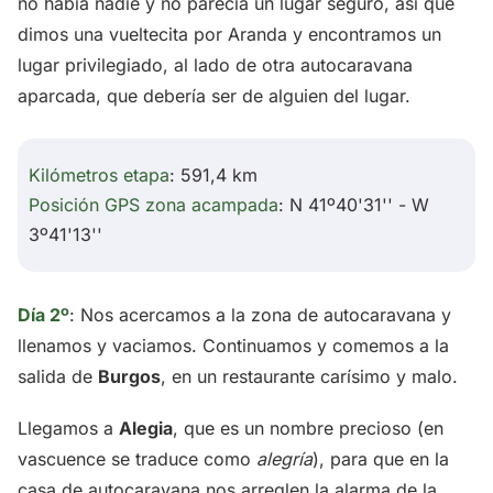
no había nadie y no parecía un lugar seguro, así que
dimos una vueltecita por Aranda y encontramos un
lugar privilegiado, al lado de otra autocaravana
aparcada, que debería ser de alguien del lugar.
Kilómetros etapa
: 591,4 km
Posición GPS zona acampada
: N 41º40'31'' - W
3º41'13''
Día 2º
: Nos acercamos a la zona de autocaravana y
llenamos y vaciamos. Continuamos y comemos a la
salida de
Burgos
, en un restaurante carísimo y malo.
Llegamos a
Alegia
, que es un nombre precioso (en
vascuence se traduce como
alegría
), para que en la
casa de autocaravana nos arreglen la alarma de la