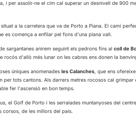
a, i per assolir-ne el cim cal superar un desnivell de 900 me
situat a la carretera que va de Porto a Piana. El camí perf
e es comença a enfilar pel fons d'una plana vall.
e de sargantanes anirem seguint els pedrons fins al
coll de B
ge rocós d'allò més lunar on les cabres ens donen la benvi
ocoses úniques anomenades
les Calanches
, que ens ofereix
n per tots cantons. Als darrers metres rocosos cal grimpar 
able fer l'ascensió en bon temps.
us, el Golf de Porto i les serralades muntanyoses del centre 
corsos, de les millors del país.