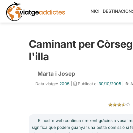
INICI
DESTINACION
Caminant per Còrsega
l'illa
Marta i Josep
Data viatge:
2005
| 🗓️ Publicat el
30/10/2005
| 🔄 A
El nostre web continua creixent gràcies a vosaltres
significa que podem guanyar una petita comissió si fe