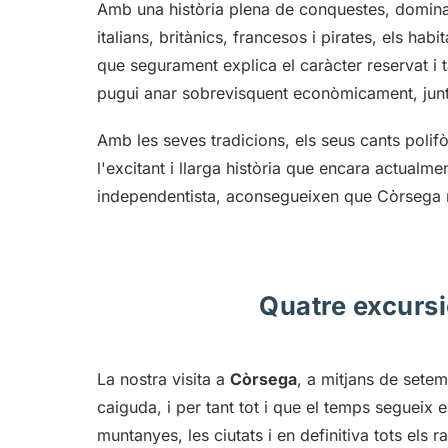
Amb una història plena de conquestes, dominac
italians, britànics, francesos i pirates, els hab
que segurament explica el caràcter reservat i t
pugui anar sobrevisquent econòmicament, junt
Amb les seves tradicions, els seus cants polif
l'excitant i llarga història que encara actualm
independentista, aconsegueixen que Còrsega no
Quatre excursi
La nostra visita a
Còrsega
, a mitjans de sete
caiguda, i per tant tot i que el temps segueix e
muntanyes, les ciutats i en definitiva tots els ra