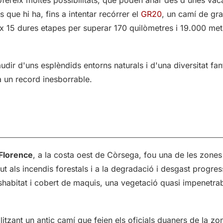
 que hi ha, fins a intentar recórrer el
GR20
, un camí de gr
eix 15 dures etapes per superar 170 quilòmetres i 19.000 me
dir d'uns esplèndids entorns naturals i d'una diversitat fan
a un record inesborrable.
 Florence
, a la costa oest de Còrsega, fou una de les zones
 als incendis forestals i a la degradació i desgast progress
shabitat i cobert de maquis, una vegetació quasi impenetra
itzant un antic camí que feien els oficials duaners de la zo