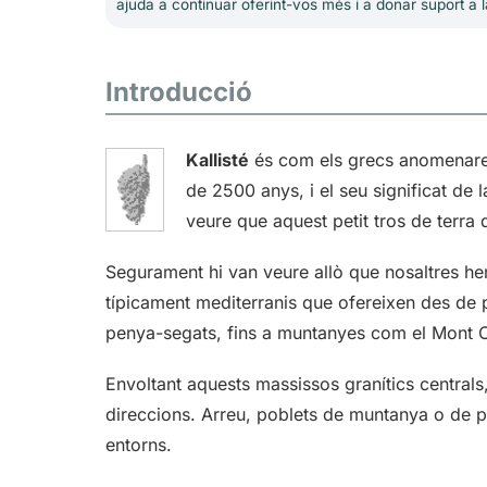
ajuda a continuar oferint-vos més i a donar suport a l
Introducció
Kallisté
és com els grecs anomenaren 
de 2500 anys, i el seu significat de
veure que aquest petit tros de terra
Segurament hi van veure allò que nosaltres hem
típicament mediterranis que ofereixen des de p
penya-segats, fins a muntanyes com el Mont C
Envoltant aquests massissos granítics centrals
direccions. Arreu, poblets de muntanya o de 
entorns.