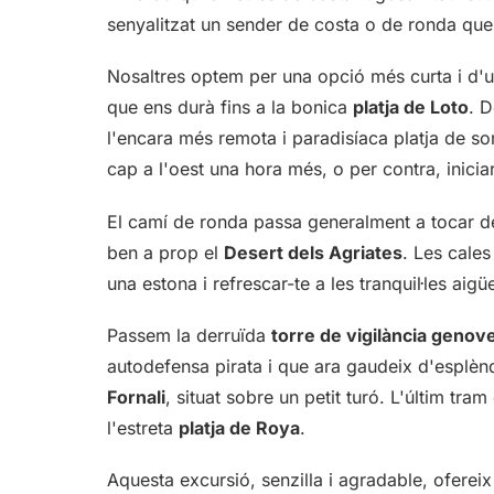
senyalitzat un sender de costa o de ronda que
Nosaltres optem per una opció més curta i d'u
que ens durà fins a la bonica
platja de Loto
. D
l'encara més remota i paradisíaca platja de so
cap a l'oest una hora més, o per contra, inici
El camí de ronda passa generalment a tocar de l
ben a prop el
Desert dels Agriates
. Les cales
una estona i refrescar-te a les tranquil·les aig
Passem la derruïda
torre de vigilància genov
autodefensa pirata i que ara gaudeix d'esplèn
Fornali
, situat sobre un petit turó. L'últim tr
l'estreta
platja de Roya
.
Aquesta excursió, senzilla i agradable, ofereix 