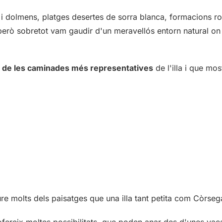
s i dolmens, platges desertes de sorra blanca, formacions r
, però sobretot vam gaudir d'un meravellós entorn natural o
 de les caminades més representatives
de l'illa i que mos
 molts dels paisatges que una illa tant petita com Còrsega
fereix moltes possibilitats, que poden anar des d'unes va