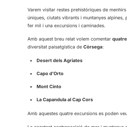
Varem visitar restes prehistòriques de menhir
úniques, ciutats vibrants i muntanyes alpines
fer mil i una excursions i caminades.
Amb aquest breu relat volem comentar
quatre
diversitat paisatgística de
Còrsega
:
Desert dels Agriates
Capo d'Orto
Mont Cinto
La Capandula al Cap Cors
Amb aquestes quatre excursions es poden veure
La constant contraposició de mar i muntanya o