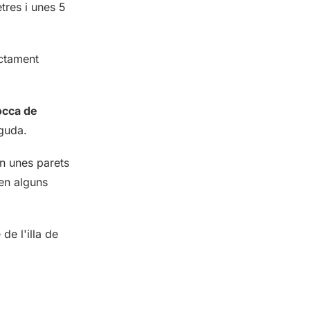
tres i unes 5
ectament
occa de
nguda.
en unes parets
en alguns
de l'illa de