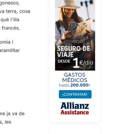
agonesos,
eva terra, cosa
uè l'illa
 francès.
omia i
ramilitar
me ja va de
s, les