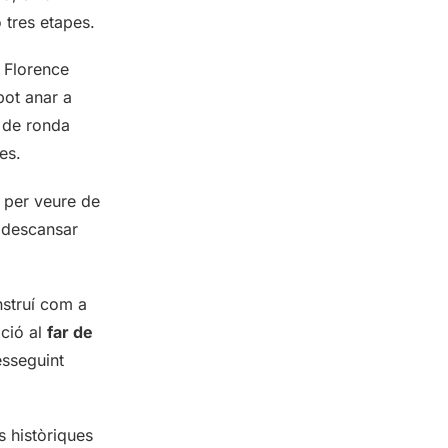
 tres etapes.
 Florence
pot anar a
 de ronda
es.
r per veure de
a descansar
nstruí com a
ació al
far de
esseguint
s històriques