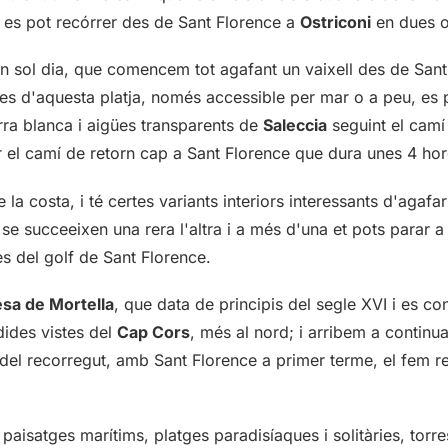
 es pot recórrer des de Sant Florence a
Ostriconi
en dues o
n sol dia, que comencem tot agafant un vaixell des de Sant
es d'aquesta platja, només accessible per mar o a peu, es 
rra blanca i aigües transparents de
Saleccia
seguint el camí
ar el camí de retorn cap a Sant Florence que dura unes 4 hor
a costa, i té certes variants interiors interessants d'agafa
 se succeeixen una rera l'altra i a més d'una et pots parar 
ües del golf de Sant Florence.
esa de Mortella
, que data de principis del segle XVI i es co
dides vistes del
Cap Cors
, més al nord; i arribem a continu
am del recorregut, amb Sant Florence a primer terme, el fem r
paisatges marítims, platges paradisíaques i solitàries, torre