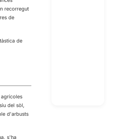
an recorregut
tres de
tàstica de
 agrícoles
iu del sòl,
ble d'arbusts
na, s'ha