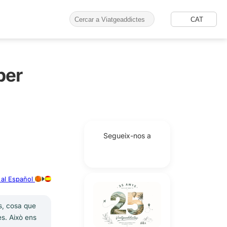
CAT
per
Segueix-nos a
 al Español
ts, cosa que
es. Això ens