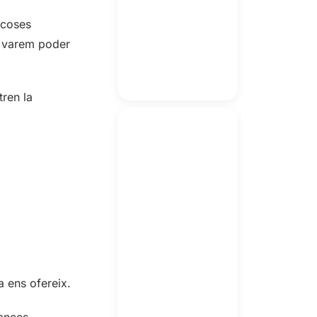
ocoses
n varem poder
tren la
 ens ofereix.
cances