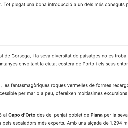
rt. Tot plegat una bona introducció a un dels més coneguts 
st de Còrsega, i la seva diversitat de paisatges no es troba
ntanyes envoltant la ciutat costera de Porto i els seus entor
a, les fantasmagòriques roques vermelles de formes recarg
cessible per mar o a peu, ofereixen moltíssimes excursions 
ó al
Capo d'Orto
des del penjat poblet de
Piana
per la seva
és pels escaladors més experts. Amb una alçada de 1.294 m