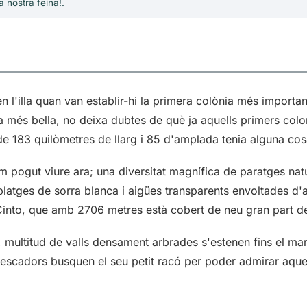
a nostra feina!.
l'illa quan van establir-hi la primera colònia més importan
 la més bella, no deixa dubtes de què ja aquells primers col
 de 183 quilòmetres de llarg i 85 d'amplada tenia alguna cos
 pogut viure ara; una diversitat magnífica de paratges nat
latges de sorra blanca i aigües transparents envoltades d'a
into, que amb 2706 metres està cobert de neu gran part de
, multitud de valls densament arbrades s'estenen fins el mar
pescadors busquen el seu petit racó per poder admirar aque