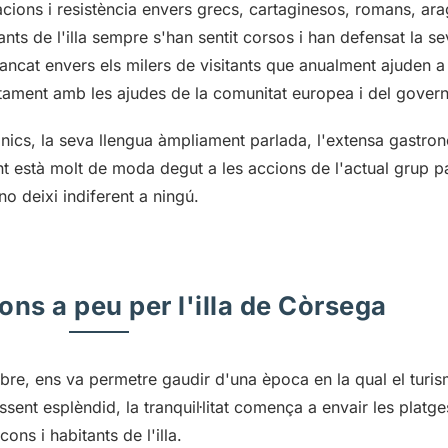
ions i resistència envers grecs, cartaginesos, romans, ar
itants de l'illa sempre s'han sentit corsos i han defensat la s
ancat envers els milers de visitants que anualment ajuden a q
ament amb les ajudes de la comunitat europea i del govern
ònics, la seva llengua àmpliament parlada, l'extensa gastron
ent està molt de moda degut a les accions de l'actual grup pa
 deixi indiferent a ningú.
ons a peu per l'illa de Còrsega
mbre, ens va permetre gaudir d'una època en la qual el turis
ssent esplèndid, la tranquil·litat comença a envair les platge
cons i habitants de l'illa.