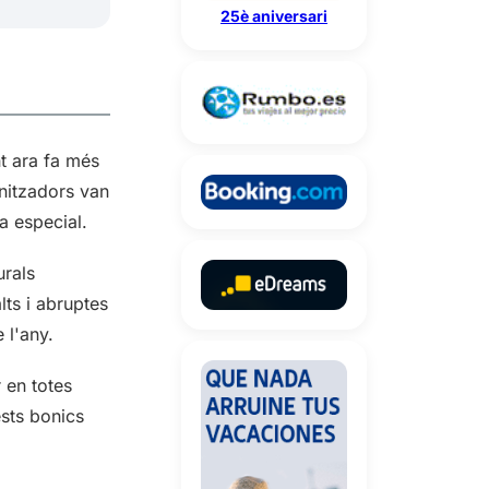
25è aniversari
t ara fa més
onitzadors van
a especial.
urals
lts i abruptes
 l'any.
 en totes
sts bonics