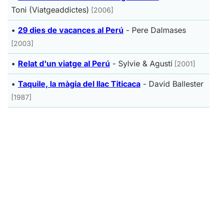
Toni (Viatgeaddictes)
[2006]
•
29 dies de vacances al Perú
-
Pere Dalmases
[2003]
•
Relat d'un viatge al Perú
-
Sylvie & Agustí
[2001]
•
Taquile, la màgia del llac Titicaca
-
David Ballester
[1987]