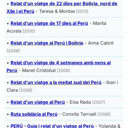
•
Relat d'un viatge de 22 dies per Bolívia, nord de
Xile i el Perú
-
Teresa & Montse
[2013]
•
Relat d'un viatge de 17 dies al Perú
-
Marita
Acosta
[2010]
•
Relat d'un viatge al Perú i Bolívia
-
Anna Cabré
[2009]
•
Relat d’un viatge de 4 setmanes amb nens al
Perú
-
Manel Cristóbal
[2008]
•
Relat d'un viatge a la meitat sud del Perú
-
Iban i
Clara
[2008]
•
Relat d'un viatge al Perú
-
Elsa Rada
[2007]
•
Ruta solidària al Perú
-
Conxita Tarruell
[2006]
•
PERÚ - Guia i relat d'un viatge al Perú
-
Yolanda &