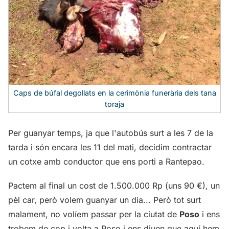
Caps de búfal degollats en la cerimònia funerària dels tana
toraja
Per guanyar temps, ja que l'autobús surt a les 7 de la
tarda i són encara les 11 del mati, decidim contractar
un cotxe amb conductor que ens porti a Rantepao.
Pactem al final un cost de 1.500.000 Rp (uns 90 €), un
pèl car, però volem guanyar un dia... Però tot surt
malament, no volíem passar per la ciutat de
Poso
i ens
trobem de cop i volta a Poso i ens diuen que aquí hem