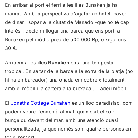
En arribar al port el ferri a les illes Bunaken ja ha
marxat. Amb la perspectiva d'agafar un hotel, haver
de dinar i sopar a la ciutat de Manado -que no té cap
interès-, decidim llogar una barca que ens porti a
Bunaken pel mòdic preu de 500.000 Rp, o sigui uns
30 €.
Arribem a les
illes Bunaken
sota una tempesta
tropical. En saltar de la barca a la sorra de la platja (no
hi ha embarcador) una onada em cobreix totalment,
amb el mòbil i la cartera a la butxaca... i adéu mòbil.
El
Jonaths Cottage Bunaken
es un lloc paradisíac, com
podem veure l'endemà al matí quan surt el sol:
bungalou davant del mar, amb una atenció quasi
personalitzada, ja que només som quatre persones en
tot el ressort.