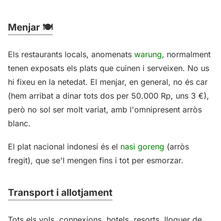
Menjar 🍽️
Els restaurants locals, anomenats
warung
, normalment
tenen exposats els plats que cuinen i serveixen. No us
hi fixeu en la netedat. El menjar, en general, no és car
(hem arribat a dinar tots dos per 50.000 Rp, uns 3 €),
però no sol ser molt variat, amb l'omnipresent arròs
blanc.
El plat nacional indonesi és el
nasi goreng
(arròs
fregit), que se'l mengen fins i tot per esmorzar.
Transport i allotjament
Tots els vols, connexions, hotels, resorts, lloguer de