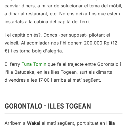
canviar diners, a mirar de solucionar el tema del mòbil,
a dinar al restaurant, etc. No ens deixa fins que estem
instal·lats a la cabina del capità del ferri.
I el capità on és?. Doncs -per suposat- pilotant el
vaixell. Al acomiadar-nos l'hi donem 200.000 Rp (12
€) i es torna boig d'alegria.
El ferry
Tuna Tomin
que fa el trajecte entre Gorontalo i
l'illa Batudaka, en les illes Togean, surt els dimarts i
divendres a les 17:00 i arriba al matí següent.
GORONTALO - ILLES TOGEAN
Arribem a
Wakai
al matí següent, port situat en l'
illa