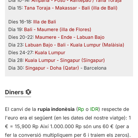
Dia 10-14:
Ampana - Poso - Rantepao / Tana Toraja
Dia 15:
Tana Toraja - Makassar - Bali (illa de Bali)
Dies 16-18:
Illa de Bali
Dia 19:
Bali - Maumere (illa de Flores)
Dies 20-22:
Maumere - Ende - Labuan Bajo
Dia 23:
Labuan Bajo - Bali - Kuala Lumpur (Malàisia)
Dies 24-27:
Kuala Lumpur
Dia 28:
Kuala Lumpur - Singapur (Singapur)
Dia 30:
Singapur - Doha (Qatar)
- Barcelona
Diners 💱
El canvi de la
rupia indonèsia
(
Rp
o
IDR
) respecte de
l'euro era el següent (en les dates del nostre viatge): 1
€ = 15,900 Rp Així 1.000.000 Rp són uns 60 € (per a
fer la conversió multipliquem per 6 i traiem els zeros).