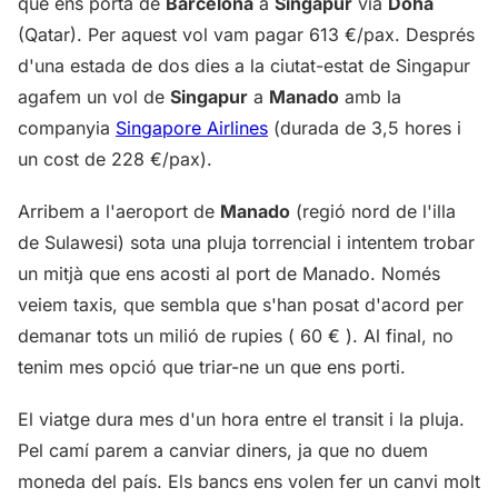
que ens porta de
Barcelona
a
Singapur
via
Doha
(Qatar). Per aquest vol vam pagar 613 €/pax. Després
d'una estada de dos dies a la ciutat-estat de Singapur
agafem un vol de
Singapur
a
Manado
amb la
companyia
Singapore Airlines
(durada de 3,5 hores i
un cost de 228 €/pax).
Arribem a l'aeroport de
Manado
(regió nord de l'illa
de Sulawesi) sota una pluja torrencial i intentem trobar
un mitjà que ens acosti al port de Manado. Només
veiem taxis, que sembla que s'han posat d'acord per
demanar tots un milió de rupies ( 60 € ). Al final, no
tenim mes opció que triar-ne un que ens porti.
El viatge dura mes d'un hora entre el transit i la pluja.
Pel camí parem a canviar diners, ja que no duem
moneda del país. Els bancs ens volen fer un canvi molt