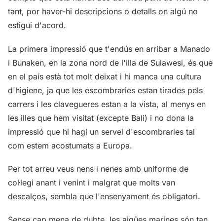
tant, por haver-hi descripcions o detalls on algú no
estigui d'acord.
La primera impressió que t'endús en arribar a Manado
i Bunaken, en la zona nord de l'illa de Sulawesi, és que
en el país està tot molt deixat i hi manca una cultura
d'higiene, ja que les escombraries estan tirades pels
carrers i les clavegueres estan a la vista, al menys en
les illes que hem visitat (excepte Bali) i no dona la
impressió que hi hagi un servei d'escombraries tal
com estem acostumats a Europa.
Per tot arreu veus nens i nenes amb uniforme de
col·legi anant i venint i malgrat que molts van
descalços, sembla que l'ensenyament és obligatori.
Sense cap mena de dubte, les aigües marines són tan