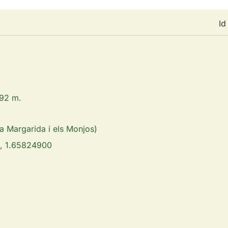
Id
392 m.
ta Margarida i els Monjos)
, 1.65824900