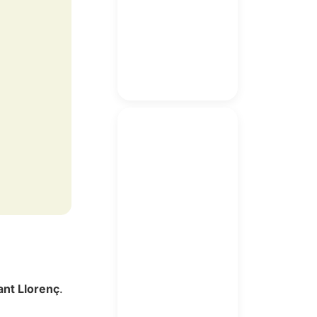
ant Llorenç
.