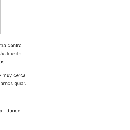
ntra dentro
fácilmente
ús.
 muy cerca
arnos guiar.
al, donde