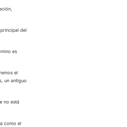
ación,
principal del
amino es
remos el
s, un antiguo
e no está
ía como el