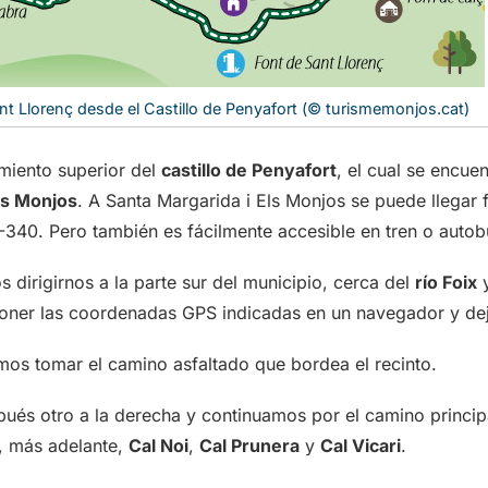
nt Llorenç desde el Castillo de Penyafort (© turismemonjos.cat)
camiento superior del
castillo de Penyafort
, el cual se encue
ls Monjos
. A Santa Margarida i Els Monjos se puede llegar 
N-340. Pero también es fácilmente accesible en tren o autob
dirigirnos a la parte sur del municipio, cerca del
río Foix
y
poner las coordenadas GPS indicadas en un navegador y dej
mos tomar el camino asfaltado que bordea el recinto.
pués otro a la derecha y continuamos por el camino princip
, más adelante,
Cal Noi
,
Cal Prunera
y
Cal Vicari
.