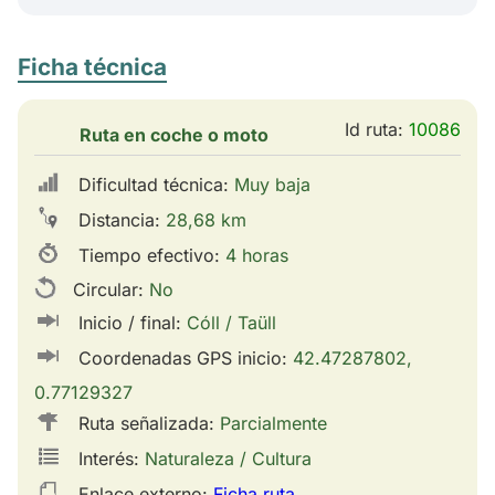
Ficha técnica
Id ruta:
10086
Ruta en coche o moto
Dificultad técnica:
Muy baja
Distancia:
28,68 km
Tiempo efectivo:
4 horas
Circular:
No
Inicio / final:
Cóll / Taüll
Coordenadas GPS inicio:
42.47287802,
0.77129327
Ruta señalizada:
Parcialmente
Interés:
Naturaleza / Cultura
Enlace externo:
Ficha ruta