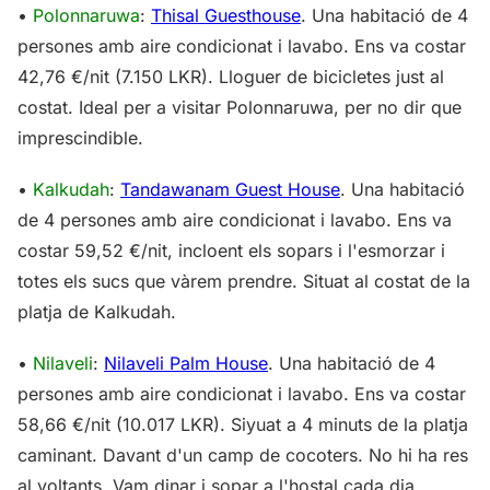
•
Polonnaruwa
:
Thisal Guesthouse
. Una habitació de 4
persones amb aire condicionat i lavabo. Ens va costar
42,76 €/nit (7.150 LKR). Lloguer de bicicletes just al
costat. Ideal per a visitar Polonnaruwa, per no dir que
imprescindible.
•
Kalkudah
:
Tandawanam Guest House
. Una habitació
de 4 persones amb aire condicionat i lavabo. Ens va
costar 59,52 €/nit, incloent els sopars i l'esmorzar i
totes els sucs que vàrem prendre. Situat al costat de la
platja de Kalkudah.
•
Nilaveli
:
Nilaveli Palm House
. Una habitació de 4
persones amb aire condicionat i lavabo. Ens va costar
58,66 €/nit (10.017 LKR). Siyuat a 4 minuts de la platja
caminant. Davant d'un camp de cocoters. No hi ha res
al voltants. Vam dinar i sopar a l'hostal cada dia.