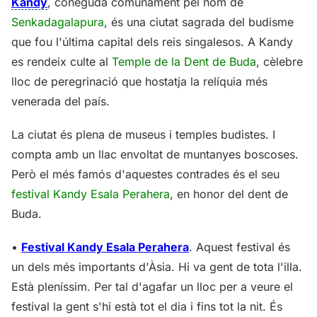
Kandy
, coneguda comunament pel nom de
Senkadagalapura
, és una ciutat sagrada del budisme
que fou l'última capital dels reis singalesos. A Kandy
es rendeix culte al
Temple de la Dent de Buda
, cèlebre
lloc de peregrinació que hostatja la relíquia més
venerada del país.
La ciutat és plena de museus i temples budistes. I
compta amb un llac envoltat de muntanyes boscoses.
Però el més famós d'aquestes contrades és el seu
festival Kandy Esala Perahera
, en honor del dent de
Buda.
•
Festival Kandy Esala Perahera
. Aquest festival és
un dels més importants d'Àsia. Hi va gent de tota l'illa.
Està pleníssim. Per tal d'agafar un lloc per a veure el
festival la gent s'hi està tot el dia i fins tot la nit. És