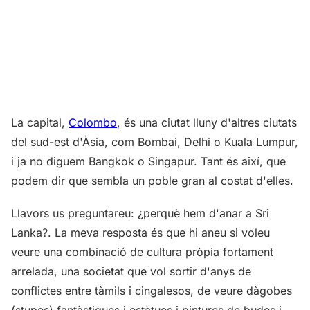
La capital,
Colombo
, és una ciutat lluny d'altres ciutats
del sud-est d'Àsia, com Bombai, Delhi o Kuala Lumpur,
i ja no diguem Bangkok o Singapur. Tant és així, que
podem dir que sembla un poble gran al costat d'elles.
Llavors us preguntareu: ¿perquè hem d'anar a Sri
Lanka?. La meva resposta és que hi aneu si voleu
veure una combinació de cultura pròpia fortament
arrelada, una societat que vol sortir d'anys de
conflictes entre tàmils i cingalesos, de veure dàgobes
(stupes) fantàstiques i estàtues i pintures de budes i