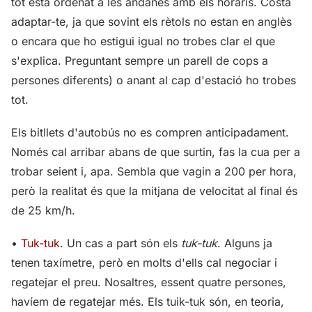
tot està ordenat a les andanes amb els horaris. Costa
adaptar-te, ja que sovint els rètols no estan en anglès
o encara que ho estigui igual no trobes clar el que
s'explica. Preguntant sempre un parell de cops a
persones diferents) o anant al cap d'estació ho trobes
tot.
Els bitllets d'autobús no es compren anticipadament.
Només cal arribar abans de que surtin, fas la cua per a
trobar seient i, apa. Sembla que vagin a 200 per hora,
però la realitat és que la mitjana de velocitat al final és
de 25 km/h.
•
Tuk-tuk
. Un cas a part són els
tuk-tuk
. Alguns ja
tenen taxímetre, però en molts d'ells cal negociar i
regatejar el preu. Nosaltres, essent quatre persones,
havíem de regatejar més. Els tuik-tuk són, en teoria,