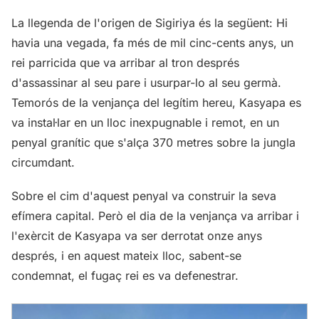
La llegenda de l'origen de Sigiriya és la següent: Hi
havia una vegada, fa més de mil cinc-cents anys, un
rei parricida que va arribar al tron després
d'assassinar al seu pare i usurpar-lo al seu germà.
Temorós de la venjança del legítim hereu, Kasyapa es
va instal·lar en un lloc inexpugnable i remot, en un
penyal granític que s'alça 370 metres sobre la jungla
circumdant.
Sobre el cim d'aquest penyal va construir la seva
efímera capital. Però el dia de la venjança va arribar i
l'exèrcit de Kasyapa va ser derrotat onze anys
després, i en aquest mateix lloc, sabent-se
condemnat, el fugaç rei es va defenestrar.