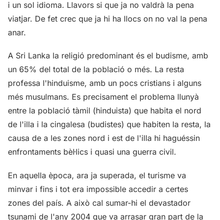
i un sol idioma. Llavors si que ja no valdrà la pena
viatjar. De fet crec que ja hi ha llocs on no val la pena
anar.
A Sri Lanka la religió predominant és el budisme, amb
un 65% del total de la població o més. La resta
professa l'hinduisme, amb un pocs cristians i alguns
més musulmans. Es precisament el problema llunyà
entre la població tàmil (hinduista) que habita el nord
de l'illa i la cingalesa (budistes) que habiten la resta, la
causa de a les zones nord i est de l'illa hi haguéssin
enfrontaments bèl·lics i quasi una guerra civil.
En aquella època, ara ja superada, el turisme va
minvar i fins i tot era impossible accedir a certes
zones del país. A això cal sumar-hi el devastador
tsunami de l'any 2004 que va arrasar gran part de la