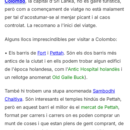
Colombo
, la capìtal d'Sri Lanka, no és gaire turística,
però com a començament de viatge no està malament
per tal d'acostumar-se al menjar picant i al caos
controlat. La recomano a l'inici del viatge.
Alguns llocs imprescindibles per visitar a Colombo:
• Els barris de
Fort
i
Pettah
. Són els dos barris més
antics de la ciutat i en ells podem trobar algun edifici
de l'època holandesa, com l'
Antic Hospital holandès
i
un rellotge anomenat
Old Galle Buck
).
També hi trobem una stupa anomenada
Sambodhi
Chaitiya
. Són interesants el temples hindús de Pettah,
però en aquest barri el millor és el
mercat de Pettah
,
format per carrers i carrers on es poden comprar un
munt de coses i que estan plens de gent comprant, de