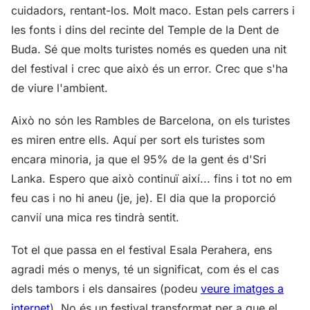
cuidadors, rentant-los. Molt maco. Estan pels carrers i
les fonts i dins del recinte del Temple de la Dent de
Buda. Sé que molts turistes només es queden una nit
del festival i crec que això és un error. Crec que s'ha
de viure l'ambient.
Això no són les Rambles de Barcelona, on els turistes
es miren entre ells. Aquí per sort els turistes som
encara minoria, ja que el 95% de la gent és d'Sri
Lanka. Espero que això continuï així... fins i tot no em
feu cas i no hi aneu (je, je). El dia que la proporció
canvií una mica res tindrà sentit.
Tot el que passa en el festival Esala Perahera, ens
agradi més o menys, té un significat, com és el cas
dels tambors i els dansaires (podeu
veure imatges a
internet
). No és un festival transformat per a que el