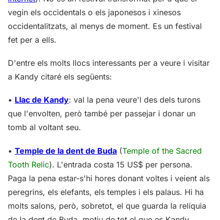
vegin els occidentals o els japonesos i xinesos
occidentalitzats, al menys de moment. Es un festival
fet per a ells.
D'entre els molts llocs interessants per a veure i visitar
a Kandy citaré els següents:
•
Llac de Kandy
: val la pena veure'l des dels turons
que l'envolten, però també per passejar i donar un
tomb al voltant seu.
•
Temple de la dent de Buda
(
Temple of the Sacred
Tooth Relic
). L'entrada costa 15 US$ per persona.
Paga la pena estar-s'hi hores donant voltes i veient als
peregrins, els elefants, els temples i els palaus. Hi ha
molts salons, però, sobretot, el que guarda la relíquia
de la dent de Buda, motiu de tot el que es Kandy.