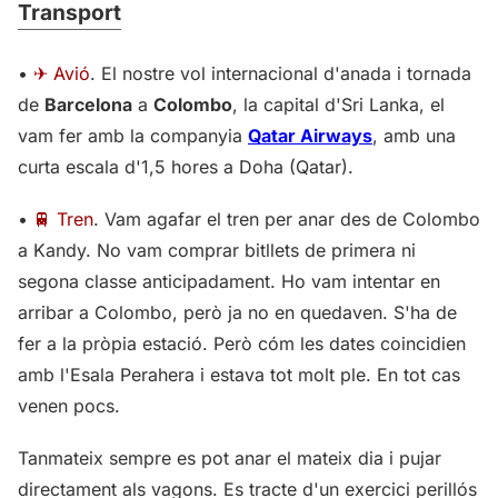
Transport
•
✈ Avió
. El nostre vol internacional d'anada i tornada
de
Barcelona
a
Colombo
, la capital d'Sri Lanka, el
vam fer amb la companyia
Qatar Airways
, amb una
curta escala d'1,5 hores a Doha (Qatar).
•
🚆 Tren
. Vam agafar el tren per anar des de Colombo
a Kandy. No vam comprar bitllets de primera ni
segona classe anticipadament. Ho vam intentar en
arribar a Colombo, però ja no en quedaven. S'ha de
fer a la pròpia estació. Però cóm les dates coincidien
amb l'Esala Perahera i estava tot molt ple. En tot cas
venen pocs.
Tanmateix sempre es pot anar el mateix dia i pujar
directament als vagons. Es tracte d'un exercici perillós