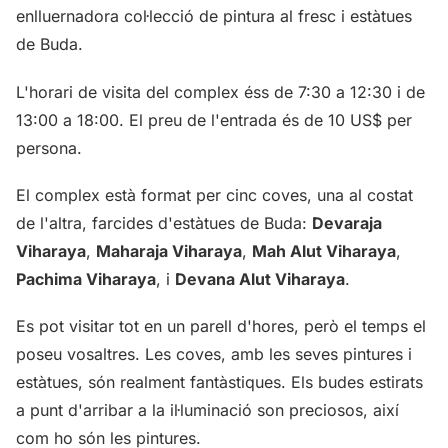
enlluernadora col·lecció de pintura al fresc i estàtues
de Buda.
L'horari de visita del complex éss de 7:30 a 12:30 i de
13:00 a 18:00. El preu de l'entrada és de 10 US$ per
persona.
El complex està format per cinc coves, una al costat
de l'altra, farcides d'estàtues de Buda:
Devaraja
Viharaya
,
Maharaja Viharaya
,
Mah Alut Viharaya
,
Pachima Viharaya
, i
Devana Alut Viharaya
.
Es pot visitar tot en un parell d'hores, però el temps el
poseu vosaltres. Les coves, amb les seves pintures i
estàtues, són realment fantàstiques. Els budes estirats
a punt d'arribar a la il·luminació son preciosos, així
com ho són les pintures.