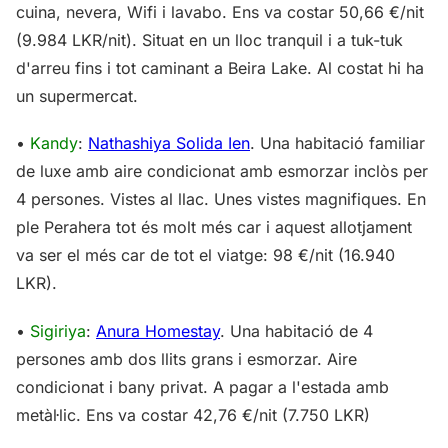
cuina, nevera, Wifi i lavabo. Ens va costar 50,66 €/nit
(9.984 LKR/nit). Situat en un lloc tranquil i a tuk-tuk
d'arreu fins i tot caminant a Beira Lake. Al costat hi ha
un supermercat.
•
Kandy
:
Nathashiya Solida Ien
. Una habitació familiar
de luxe amb aire condicionat amb esmorzar inclòs per
4 persones. Vistes al llac. Unes vistes magnifiques. En
ple Perahera tot és molt més car i aquest allotjament
va ser el més car de tot el viatge: 98 €/nit (16.940
LKR).
•
Sigiriya
:
Anura Homestay
. Una habitació de 4
persones amb dos llits grans i esmorzar. Aire
condicionat i bany privat. A pagar a l'estada amb
metàl·lic. Ens va costar 42,76 €/nit (7.750 LKR)