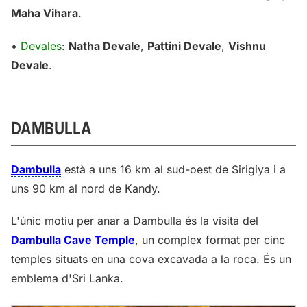
Maha Vihara
.
•
Devales
:
Natha Devale
,
Pattini Devale
,
Vishnu
Devale
.
DAMBULLA
Dambulla
està a uns 16 km al sud-oest de Sirigiya i a
uns 90 km al nord de Kandy.
L'únic motiu per anar a Dambulla és la visita del
Dambulla Cave Temple
, un complex format per cinc
temples situats en una cova excavada a la roca. És un
emblema d'Sri Lanka.