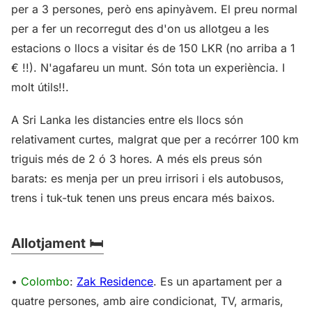
per a 3 persones, però ens apinyàvem. El preu normal
per a fer un recorregut des d'on us allotgeu a les
estacions o llocs a visitar és de 150 LKR (no arriba a 1
€ !!). N'agafareu un munt. Són tota un experiència. I
molt útils!!.
A Sri Lanka les distancies entre els llocs són
relativament curtes, malgrat que per a recórrer 100 km
triguis més de 2 ó 3 hores. A més els preus són
barats: es menja per un preu irrisori i els autobusos,
trens i tuk-tuk tenen uns preus encara més baixos.
Allotjament 🛏️
•
Colombo
:
Zak Residence
. Es un apartament per a
quatre persones, amb aire condicionat, TV, armaris,