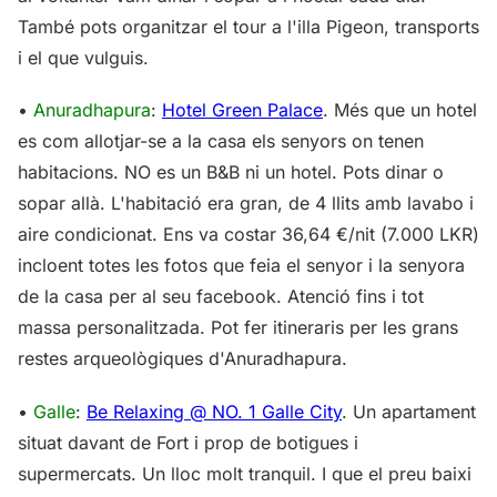
També pots organitzar el tour a l'illa Pigeon, transports
i el que vulguis.
•
Anuradhapura
:
Hotel Green Palace
. Més que un hotel
es com allotjar-se a la casa els senyors on tenen
habitacions. NO es un B&B ni un hotel. Pots dinar o
sopar allà. L'habitació era gran, de 4 llits amb lavabo i
aire condicionat. Ens va costar 36,64 €/nit (7.000 LKR)
incloent totes les fotos que feia el senyor i la senyora
de la casa per al seu facebook. Atenció fins i tot
massa personalitzada. Pot fer itineraris per les grans
restes arqueològiques d'Anuradhapura.
•
Galle
:
Be Relaxing @ NO. 1 Galle City
. Un apartament
situat davant de Fort i prop de botigues i
supermercats. Un lloc molt tranquil. I que el preu baixi