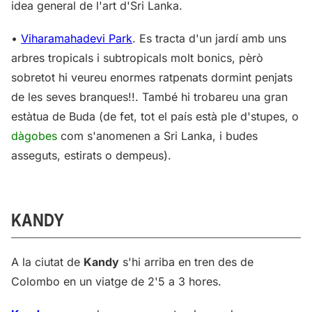
idea general de l'art d'Sri Lanka.
•
Viharamahadevi Park
. Es tracta d'un jardí amb uns
arbres tropicals i subtropicals molt bonics, pèrò
sobretot hi veureu enormes ratpenats dormint penjats
de les seves branques!!. També hi trobareu una gran
estàtua de Buda (de fet, tot el país està ple d'stupes, o
dàgobes
com s'anomenen a Sri Lanka, i budes
asseguts, estirats o dempeus).
KANDY
A la ciutat de
Kandy
s'hi arriba en tren des de
Colombo en un viatge de 2'5 a 3 hores.