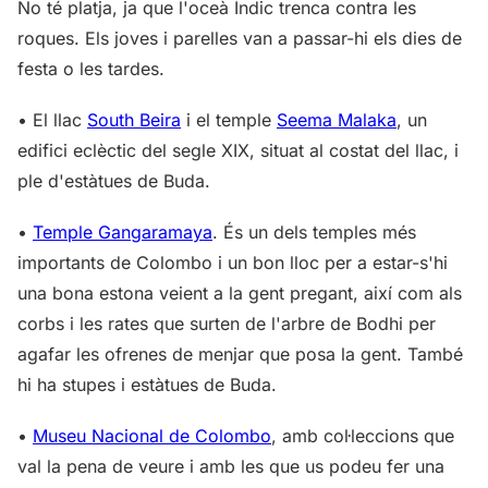
No té platja, ja que l'oceà Índic trenca contra les
roques. Els joves i parelles van a passar-hi els dies de
festa o les tardes.
• El llac
South Beira
i el temple
Seema Malaka
, un
edifici eclèctic del segle XIX, situat al costat del llac, i
ple d'estàtues de Buda.
•
Temple Gangaramaya
. És un dels temples més
importants de Colombo i un bon lloc per a estar-s'hi
una bona estona veient a la gent pregant, així com als
corbs i les rates que surten de l'arbre de Bodhi per
agafar les ofrenes de menjar que posa la gent. També
hi ha stupes i estàtues de Buda.
•
Museu Nacional de Colombo
, amb col·leccions que
val la pena de veure i amb les que us podeu fer una