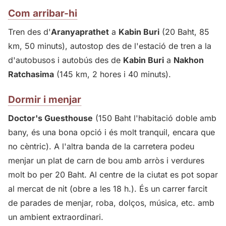
Com arribar-hi
Tren des d'
Aranyaprathet
a
Kabin Buri
(20 Baht, 85
km, 50 minuts), autostop des de l'estació de tren a la
d'autobusos i autobús des de
Kabin Buri
a
Nakhon
Ratchasima
(145 km, 2 hores i 40 minuts).
Dormir i menjar
Doctor's Guesthouse
(150 Baht l'habitació doble amb
bany, és una bona opció i és molt tranquil, encara que
no cèntric). A l'altra banda de la carretera podeu
menjar un plat de carn de bou amb arròs i verdures
molt bo per 20 Baht. Al centre de la ciutat es pot sopar
al mercat de nit (obre a les 18 h.). És un carrer farcit
de parades de menjar, roba, dolços, música, etc. amb
un ambient extraordinari.