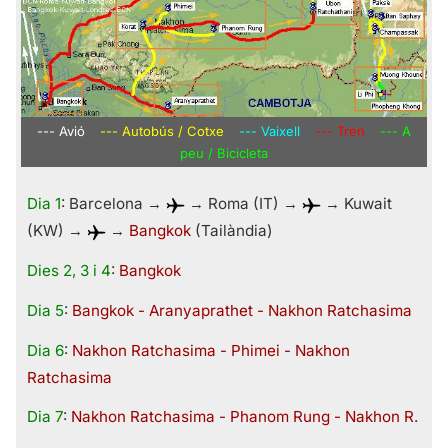
--- Avió
--- Autobús / Cotxe
--- Vaixell
--- Tren
--- A
peu / Bicicleta
Dia 1
: Barcelona →
→ Roma (IT) →
→ Kuwait
(KW) →
→
Bangkok
(Tailàndia)
Dies 2, 3 i 4
:
Bangkok
Dia 5
:
Bangkok - Aranyaprathet - Nakhon Ratchasima
Dia 6
:
Nakhon Ratchasima - Phimei - Nakhon
Ratchasima
Dia 7
:
Nakhon Ratchasima - Phanom Rung - Nakhon R.