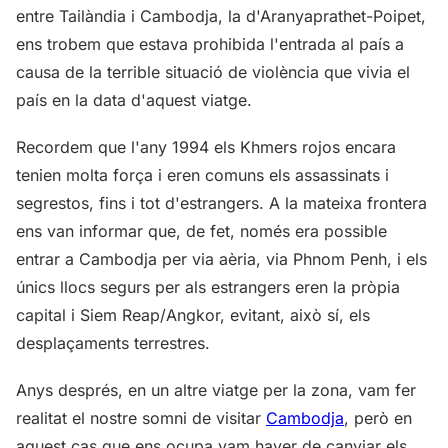
entre Tailàndia i Cambodja, la d'Aranyaprathet-Poipet,
ens trobem que estava prohibida l'entrada al país a
causa de la terrible situació de violència que vivia el
país en la data d'aquest viatge.
Recordem que l'any 1994 els Khmers rojos encara
tenien molta força i eren comuns els assassinats i
segrestos, fins i tot d'estrangers. A la mateixa frontera
ens van informar que, de fet, només era possible
entrar a Cambodja per via aèria, via Phnom Penh, i els
únics llocs segurs per als estrangers eren la pròpia
capital i Siem Reap/Angkor, evitant, això sí, els
desplaçaments terrestres.
Anys després, en un altre viatge per la zona, vam fer
realitat el nostre somni de visitar
Cambodja
, però en
aquest cas que ens ocupa vam haver de canviar els