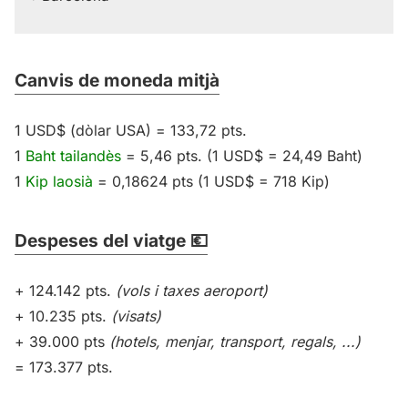
Canvis de moneda mitjà
1 USD$ (dòlar USA) = 133,72 pts.
1
Baht tailandès
= 5,46 pts. (1 USD$ = 24,49 Baht)
1
Kip laosià
= 0,18624 pts (1 USD$ = 718 Kip)
Despeses del viatge 💶
+ 124.142 pts.
(vols i taxes aeroport)
+ 10.235 pts.
(visats)
+ 39.000 pts
(hotels, menjar, transport, regals, ...)
= 173.377 pts.