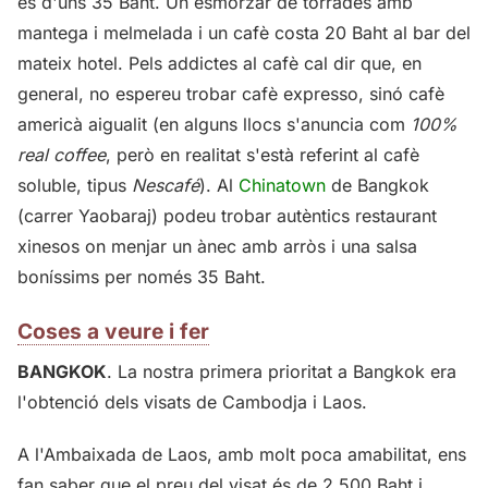
és d'uns 35 Baht. Un esmorzar de torrades amb
mantega i melmelada i un cafè costa 20 Baht al bar del
mateix hotel. Pels addictes al cafè cal dir que, en
general, no espereu trobar cafè expresso, sinó cafè
americà aigualit (en alguns llocs s'anuncia com
100%
real coffee
, però en realitat s'està referint al cafè
soluble, tipus
Nescafé
). Al
Chinatown
de Bangkok
(carrer Yaobaraj) podeu trobar autèntics restaurant
xinesos on menjar un ànec amb arròs i una salsa
boníssims per només 35 Baht.
Coses a veure i fer
BANGKOK
. La nostra primera prioritat a Bangkok era
l'obtenció dels visats de Cambodja i Laos.
A l'Ambaixada de Laos, amb molt poca amabilitat, ens
fan saber que el preu del visat és de 2.500 Baht i