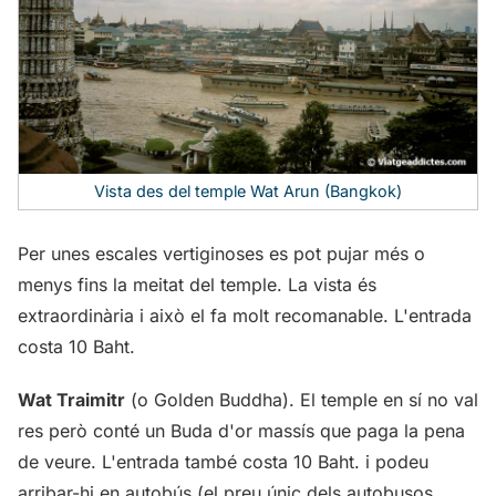
Vista des del temple Wat Arun (Bangkok)
Per unes escales vertiginoses es pot pujar més o
menys fins la meitat del temple. La vista és
extraordinària i això el fa molt recomanable. L'entrada
costa 10 Baht.
Wat Traimitr
(o Golden Buddha). El temple en sí no val
res però conté un Buda d'or massís que paga la pena
de veure. L'entrada també costa 10 Baht. i podeu
arribar-hi en autobús (el preu únic dels autobusos