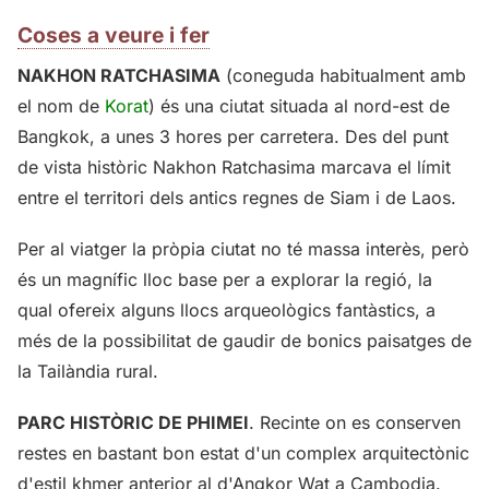
Coses a veure i fer
NAKHON RATCHASIMA
(coneguda habitualment amb
el nom de
Korat
) és una ciutat situada al nord-est de
Bangkok, a unes 3 hores per carretera. Des del punt
de vista històric Nakhon Ratchasima marcava el límit
entre el territori dels antics regnes de Siam i de Laos.
Per al viatger la pròpia ciutat no té massa interès, però
és un magnífic lloc base per a explorar la regió, la
qual ofereix alguns llocs arqueològics fantàstics, a
més de la possibilitat de gaudir de bonics paisatges de
la Tailàndia rural.
PARC HISTÒRIC DE PHIMEI
. Recinte on es conserven
restes en bastant bon estat d'un complex arquitectònic
d'estil khmer anterior al d'Angkor Wat a Cambodja.