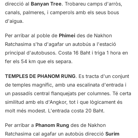
direcció al
Banyan Tree
. Trobareu camps d'arròs,
canals, palmeres, i camperols amb els seus bous
d'aigua.
Per arribar al poble de
Phimei
des de Nakhon
Ratchasima s'ha d'agafar un autobús a l'estació
principal d'autobusos. Costa 16 Baht i triga 1 hora en
fer els 54 km que els separa.
TEMPLES DE PHANOM RUNG
. Es tracta d'un conjunt
de temples magnífic, amb una escalinata d'entrada i
un passadís central flanquejats per columnes. Té certa
similitud amb els d'Angkor, tot i que lògicament és
molt més modest. L'entrada costa 20 Baht.
Per arribar a
Phanom Rung
des de Nakhon
Ratchasima cal agafar un autobús direcció
Surim