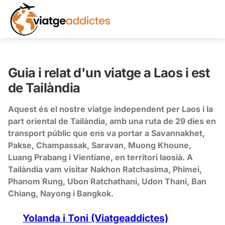
Guia i relat d'un viatge a Laos i est
de Tailàndia
Aquest és el nostre viatge independent per Laos i la
part oriental de Tailàndia, amb una ruta de 29 dies en
transport públic que ens va portar a Savannakhet,
Pakse, Champassak, Saravan, Muong Khoune,
Luang Prabang i Vientiane, en territori laosià. A
Tailàndia vam visitar Nakhon Ratchasima, Phimei,
Phanom Rung, Ubon Ratchathani, Udon Thani, Ban
Chiang, Nayong i Bangkok.
Yolanda i Toni (Viatgeaddictes)