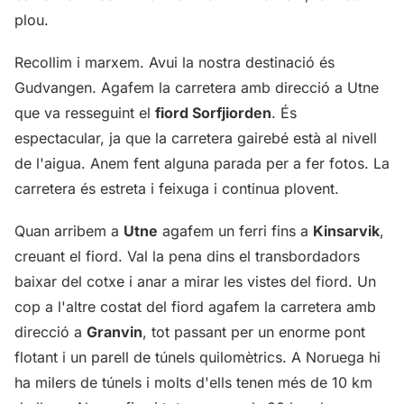
plou.
Recollim i marxem. Avui la nostra destinació és
Gudvangen. Agafem la carretera amb direcció a Utne
que va resseguint el
fiord Sorfjiorden
. És
espectacular, ja que la carretera gairebé està al nivell
de l'aigua. Anem fent alguna parada per a fer fotos. La
carretera és estreta i feixuga i continua plovent.
Quan arribem a
Utne
agafem un ferri fins a
Kinsarvik
,
creuant el fiord. Val la pena dins el transbordadors
baixar del cotxe i anar a mirar les vistes del fiord. Un
cop a l'altre costat del fiord agafem la carretera amb
direcció a
Granvin
, tot passant per un enorme pont
flotant i un parell de túnels quilomètrics. A Noruega hi
ha milers de túnels i molts d'ells tenen més de 10 km