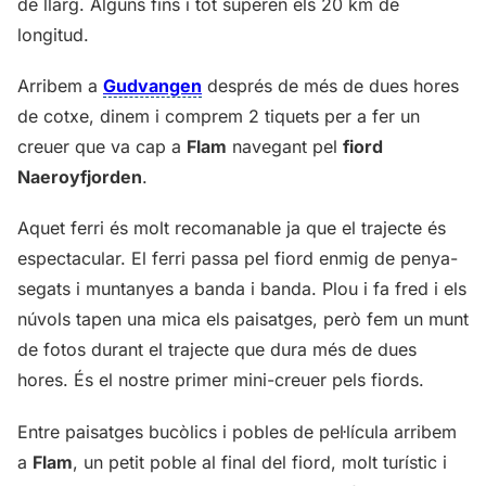
de llarg. Alguns fins i tot superen els 20 km de
longitud.
Arribem a
Gudvangen
després de més de dues hores
de cotxe, dinem i comprem 2 tiquets per a fer un
creuer que va cap a
Flam
navegant pel
fiord
Naeroyfjorden
.
Aquet ferri és molt recomanable ja que el trajecte és
espectacular. El ferri passa pel fiord enmig de penya-
segats i muntanyes a banda i banda. Plou i fa fred i els
núvols tapen una mica els paisatges, però fem un munt
de fotos durant el trajecte que dura més de dues
hores. És el nostre primer mini-creuer pels fiords.
Entre paisatges bucòlics i pobles de pel·lícula arribem
a
Flam
, un petit poble al final del fiord, molt turístic i