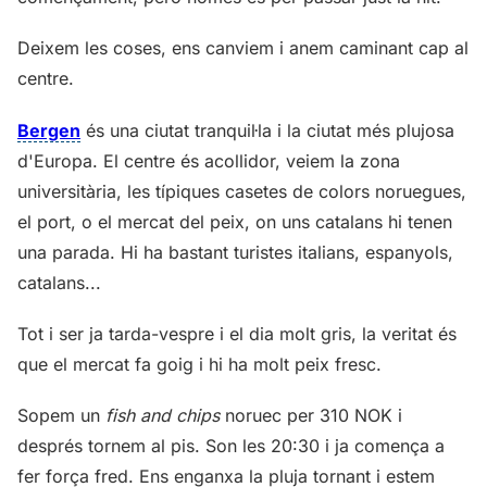
Deixem les coses, ens canviem i anem caminant cap al
centre.
Bergen
és una ciutat tranquil·la i la ciutat més plujosa
d'Europa. El centre és acollidor, veiem la zona
universitària, les típiques casetes de colors noruegues,
el port, o el mercat del peix, on uns catalans hi tenen
una parada. Hi ha bastant turistes italians, espanyols,
catalans...
Tot i ser ja tarda-vespre i el dia molt gris, la veritat és
que el mercat fa goig i hi ha molt peix fresc.
Sopem un
fish and chips
noruec per 310 NOK i
després tornem al pis. Son les 20:30 i ja comença a
fer força fred. Ens enganxa la pluja tornant i estem