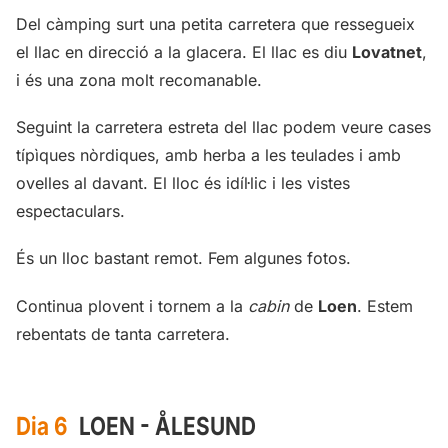
Del càmping surt una petita carretera que ressegueix
el llac en direcció a la glacera. El llac es diu
Lovatnet
,
i és una zona molt recomanable.
Seguint la carretera estreta del llac podem veure cases
típìques nòrdiques, amb herba a les teulades i amb
ovelles al davant. El lloc és idíl·lic i les vistes
espectaculars.
És un lloc bastant remot. Fem algunes fotos.
Continua plovent i tornem a la
cabin
de
Loen
. Estem
rebentats de tanta carretera.
Dia 6
LOEN - ÅLESUND