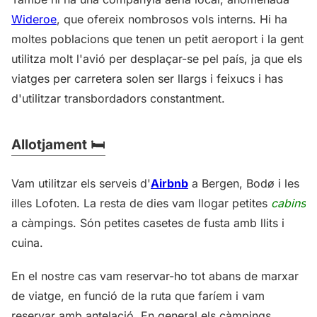
Wideroe
, que ofereix nombrosos vols interns. Hi ha
moltes poblacions que tenen un petit aeroport i la gent
utilitza molt l'avió per desplaçar-se pel país, ja que els
viatges per carretera solen ser llargs i feixucs i has
d'utilitzar transbordadors constantment.
Allotjament 🛏️
Vam utilitzar els serveis d'
Airbnb
a Bergen, Bodø i les
illes Lofoten. La resta de dies vam llogar petites
cabins
a càmpings. Són petites casetes de fusta amb llits i
cuina.
En el nostre cas vam reservar-ho tot abans de marxar
de viatge, en funció de la ruta que faríem i vam
reservar amb antelació. En general els càmpings