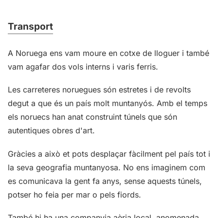
Transport
A Noruega ens vam moure en cotxe de lloguer i també
vam agafar dos vols interns i varis ferris.
Les carreteres noruegues són estretes i de revolts
degut a que és un país molt muntanyós. Amb el temps
els noruecs han anat construint túnels que són
autentiques obres d'art.
Gràcies a això et pots desplaçar fàcilment pel país tot i
la seva geografia muntanyosa. No ens imaginem com
es comunicava la gent fa anys, sense aquests túnels,
potser ho feia per mar o pels fiords.
També hi ha una companyia aèria local, anomenada