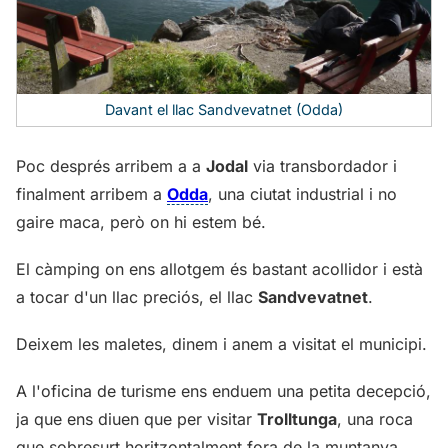
Davant el llac Sandvevatnet (Odda)
Poc després arribem a a
Jodal
via transbordador i
finalment arribem a
Odda
, una ciutat industrial i no
gaire maca, però on hi estem bé.
El càmping on ens allotgem és bastant acollidor i està
a tocar d'un llac preciós, el llac
Sandvevatnet
.
Deixem les maletes, dinem i anem a visitat el municipi.
A l'oficina de turisme ens enduem una petita decepció,
ja que ens diuen que per visitar
Trolltunga
, una roca
que sobresurt horitzontalment fora de la muntanya,