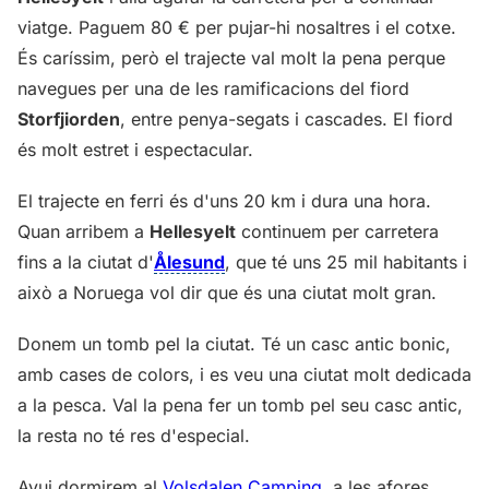
viatge. Paguem 80 € per pujar-hi nosaltres i el cotxe.
És caríssim, però el trajecte val molt la pena perque
navegues per una de les ramificacions del fiord
Storfjiorden
, entre penya-segats i cascades. El fiord
és molt estret i espectacular.
El trajecte en ferri és d'uns 20 km i dura una hora.
Quan arribem a
Hellesyelt
continuem per carretera
fins a la ciutat d'
Ålesund
, que té uns 25 mil habitants i
això a Noruega vol dir que és una ciutat molt gran.
Donem un tomb pel la ciutat. Té un casc antic bonic,
amb cases de colors, i es veu una ciutat molt dedicada
a la pesca. Val la pena fer un tomb pel seu casc antic,
la resta no té res d'especial.
Avui dormirem al
Volsdalen Camping
, a les afores