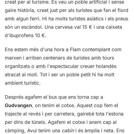
creat per al turisme. Es veu un poble artificial i sense
gaire història, creat just per als turistes que fan el fiord
amb algun ferri. Hi ha molts turistes asiàtics i els preus
són un escàndol. Una cervesa val 15 € i una caixeta
d'ibuprofens 10 €.
Ens estem més d'una hora a Flam contemplant com
marxen i arriben centenars de turistes amb tours
organitzats o amb l'espectacular creuer holandès
atracat al moll. Tot i ser un poble petit hi ha molt
ambient turístic.
Després agafem el bus que ens torna cap a
Gudvangen
, on tenim el cotxe. Aquest cop fem el
trajecte al revés i per carretera, gairebé tota l'estona
per dins de túnels. Agafem el cotxe i anem cap al
càmping, Avui tenim una
cabin
i és àmplia i neta. Ens