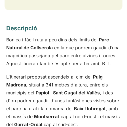
Descripció
Bonica i fàcil ruta a peu dins dels límits del
Parc
Natural de Collserola
en la que podrem gaudir d’una
magnífica passejada pel parc entre alzines i roures.
Aquest itinerari també és apte per a fer amb BTT.
L'itinerari proposat ascendeix al cim del
Puig
Madrona
, situat a 341 metres d'altura, entre els
municipis del
Papiol
i
Sant Cugat del Vallès
, i des
d'on podrem gaudir d'unes fantàstiques vistes sobre
el parc natural i la comarca del
Baix Llobregat
, amb
el massís de
Montserrat
cap al nord-oest i el massís
del
Garraf-Ordal
cap al sud-oest.