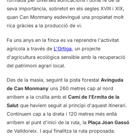
formada per diverses edificacions i dóna fe de la
seva importància, sobretot en els segles XVIII i XIX,
quan Can Monmany esdevingué una propietat molt
rica gràcies a la producció de vi.
Fa uns anys en la finca es va reprendre l'activitat
agrícola a través de
L'Ortiga
, un projecte
d'agricultura ecològica sensible amb la recuperació
del patrimoni agrari local.
Des de la masia, seguint la pista forestal
Avinguda
de Can Monmany
uns 260 metres cap al nord
arribem a la cruïlla amb el
Camí de l'Ermita de la
Salut
que havíem seguit al principi d'aquest itinerari.
Continuem cap a la dreta i 120 metres més enllà
arribem al punt d'inici de la ruta, la
Plaça Joan Gassó
de Valldoreix. I aquí finalitza la ruta proposada.