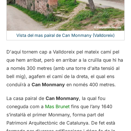
Vista del mas pairal de Can Monmany (Valldoreix)
D'aquí tornem cap a Valldoreix pel mateix camí pel
que hem arribat, però en arribar a la cruïlla que hi ha
a només 300 metres (amb una torre d'alta tensió al
bell mig), agafem el camí de la dreta, el qual ens
conduïrà a
Can Monmany
en només 400 metres.
La casa pairal de
Can Monmany
, la qual fou
coneguda com a
Mas Brunet
fins que l’any 1640
s’instal·là el primer Monmany, forma part del
Patrimoni Arquitectònic de Catalunya. De fet està