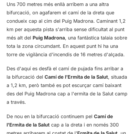
Uns 700 metres més enllà arribem a una altra
bifurcació, on agafarem el camí de la dreta que
condueix cap al cim del Puig Madrona. Caminant 1,2
km per aquesta pista s'arriba sense dificultat al punt
més alt del
Puig Madrona
, una fantàstica talaia sobre
tota la zona circumdant. En aquest punt hi ha una
torre de vigilància d'incendis de 16 metres d'alçada.
Des d'aquí es desfà el camí de pujada fins arribar a
la bifurcació del
Camí de l'Ermita de la Salut
, situada
a 1,2 km, però també es pot escurçar camí baixant
des del Puig Madrona cap a l'ermita de la Salut camp
a través.
De nou en la bifurcació continuem pel
Camí de
l'Ermita de la Salut
cap a la dreta i en només 300
metres arribarem al costat de l'
Ermita de la Salut
, un