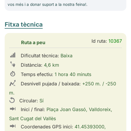
vos més i a donar suport a la nostra feina!.
Fitxa tècnica
Id ruta:
10367
Ruta a peu
Dificultat tècnica:
Baixa
Distància:
4,6 km
Temps efectiu:
1 hora 40 minuts
Desnivell pujada / baixada:
+250 m. / -250
m.
Circular:
Sí
Inici / final:
Plaça Joan Gassó, Valldoreix,
Sant Cugat del Vallès
Coordenades GPS inici:
41.45393000,