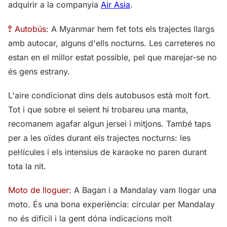
adquirir a la companyia
Air Asia
.
🚏 Autobús
: A Myanmar hem fet tots els trajectes llargs
amb autocar, alguns d'ells nocturns. Les carreteres no
estan en el millor estat possible, pel que marejar-se no
és gens estrany.
L'aire condicionat dins dels autobusos està molt fort.
Tot i que sobre el seient hi trobareu una manta,
recomanem agafar algun jersei i mitjons. També taps
per a les oïdes durant els trajectes nocturns: les
pel·lícules i els intensius de karaoke no paren durant
tota la nit.
Moto de lloguer
: A Bagan i a Mandalay vam llogar una
moto. És una bona experiència: circular per Mandalay
no és difícil i la gent dóna indicacions molt