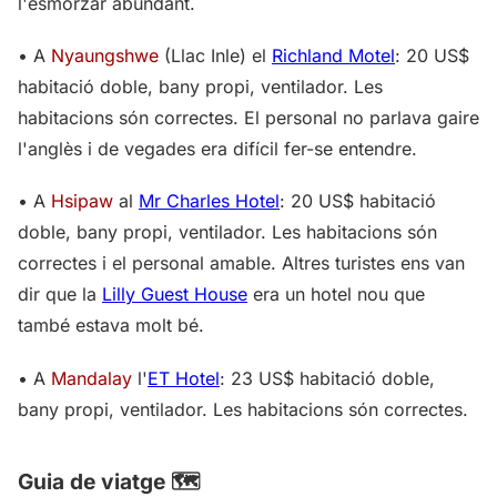
l'esmorzar abundant.
• A
Nyaungshwe
(Llac Inle) el
Richland Motel
: 20 US$
habitació doble, bany propi, ventilador. Les
habitacions són correctes. El personal no parlava gaire
l'anglès i de vegades era difícil fer-se entendre.
• A
Hsipaw
al
Mr Charles Hotel
: 20 US$ habitació
doble, bany propi, ventilador. Les habitacions són
correctes i el personal amable. Altres turistes ens van
dir que la
Lilly Guest House
era un hotel nou que
també estava molt bé.
• A
Mandalay
l'
ET Hotel
: 23 US$ habitació doble,
bany propi, ventilador. Les habitacions són correctes.
Guia de viatge 🗺️