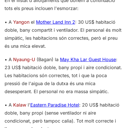
En el llistat d'allotjaments que donem a continuació
tots els preus inclouen l'esmorzar:
• A
Yangon
el
Mother Land Inn 2
: 30 US$ habitació
doble, bany compartit i ventilador. El personal és molt
simpàtic, les habitacions són correctes, però el preu
és una mica elevat.
• A
Nyaung-U
(Bagan) la
May Kha Lar Guest House
:
23 US$ habitació doble, bany propi i aire condicionat.
Les habitacions són correctes, tot i que la poca
pressió de l'aigua de la dutxa és una mica
desesperant. El personal no era massa simpàtic.
• A
Kalaw
l'
Eastern Paradise Hotel
: 20 US$ habitació
doble, bany propi (sense ventilador ni aire
condicionat, però tampoc calia). Tot molt correcte i