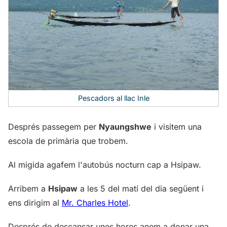
Pescadors al llac Inle
Després passegem per
Nyaungshwe
i visitem una
escola de primària que trobem.
Al migida agafem l'autobús nocturn cap a Hsipaw.
Arribem a
Hsipaw
a les 5 del matí del dia següent i
ens dirigim al
Mr. Charles Hotel
.
Després de descansar unes hores anem a donar una