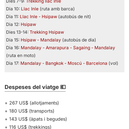
Dies 7-9:
Trekking llac Inle
Dia 10:
Llac Inle
(ruta amb barca)
Dia 11:
Llac Inle - Hsipaw
(autobús de nit)
Dia 12:
Hsipaw
Dies 13-14:
Trekking Hsipaw
Dia 15:
Hsipaw - Mandalay
(autobús de dia)
Dia 16:
Mandalay - Amarapura - Sagaing - Mandalay
(ruta en moto)
Dia 17:
Mandalay - Bangkok - Moscú - Barcelona
(vol)
Despeses del viatge 💶
+ 267 US$ (allotjaments)
+ 180 US$ (transports)
+ 143 US$ (àpats i begudes)
+ 116 US$ (trekkings)