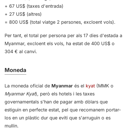
+ 67 US$ (taxes d'entrada)
+ 27 US$ (altres)
= 800 US$ (total viatge 2 persones, excloent vols).
Per tant, el total per persona per als 17 dies d'estada a
Myanmar, excloent els vols, ha estat de 400 US$ o
304 € al canvi.
Moneda
La moneda oficial de
Myanmar
és el
kyat
(MMK o
Myanmar Kyat
), però els hotels i les taxes
governamentals s'han de pagar amb dòlars que
estiguin en perfecte estat, pel que recomanem portar-
los en un plàstic dur que eviti que s'arruguin o es
mullin.