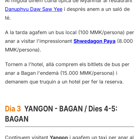
Al migdia dinem cuina típica de Myanmar al restaurant
Danuphyu Daw Saw Yee
i després anem a un saló de
té.
A la tarda agafem un bus local (100 MMK/persona) per
anar a visitar l'impressionant
Shwedagon Paya
(8.000
MMK/persona).
Tornem a l'hotel, allà comprem els bitllets de bus per
anar a Bagan l'endemà (15.000 MMK/persona) i
demanem que truquin a un hotel per fer la reserva.
Dia 3
YANGON - BAGAN / Dies 4-5:
BAGAN
Continuem visitant
Yangon
i agafem un taxi per anar al