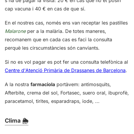
s'ha de pagar la visita: 20 € en cas que no et posin
cap vacuna i 40 € en cas de que sí.
En el nostres cas, només ens van receptar les pastilles
Malarone
per a la malària. De totes maneres,
recomanem que en cada cas es faci la consulta
perquè les cirscumstàncies són canviants.
Si no es vol pagar es pot fer una consulta telefònica al
Centre d'Atenció Primària de Drassanes de Barcelona
.
A la nostra
farmaciola
portàvem: antimosquits,
Afterbite, crema del sol, Fortasec, suero oral, ibuprofè,
paracetamol, tirites, esparadraps, iode, ...
Clima 🌦️