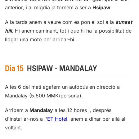
anterior, i al migdia ja tornem a ser a
Hsipaw
.
A la tarda anem a veure com es pon el sol a la
sunset
hill
. Hi anem caminant, tot i que hi ha la possibilitat de
llogar una moto per arribar-hi.
Dia 15
HSIPAW - MANDALAY
A les 6 del matí agafem un autobús en direcció a
Mandalay (5.500 MMK/persona).
Arribem a
Mandalay
a les 12 hores i, després
d'instal·lar-nos a l'
ET Hotel
, anem a dinar per allà al
voltant.