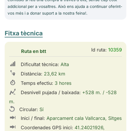
addicional per a vosaltres. Això ens ajuda a continuar oferint-
vos més i a donar suport a la nostra feina!.
Fitxa tècnica
Id ruta:
10359
Ruta en btt
Dificultat tècnica:
Alta
Distància:
23,62 km
Temps efectiu:
3 hores
Desnivell pujada / baixada:
+528 m. / -528
m.
Circular:
Sí
Inici / final:
Aparcament cala Vallcarca, Sitges
Coordenades GPS inici:
41.24021926,