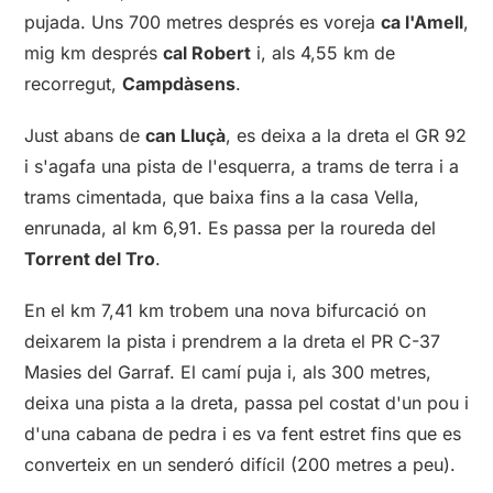
pujada. Uns 700 metres després es voreja
ca l'Amell
,
mig km després
cal Robert
i, als 4,55 km de
recorregut,
Campdàsens
.
Just abans de
can Lluçà
, es deixa a la dreta el GR 92
i s'agafa una pista de l'esquerra, a trams de terra i a
trams cimentada, que baixa fins a la casa Vella,
enrunada, al km 6,91. Es passa per la roureda del
Torrent del Tro
.
En el km 7,41 km trobem una nova bifurcació on
deixarem la pista i prendrem a la dreta el PR C-37
Masies del Garraf. El camí puja i, als 300 metres,
deixa una pista a la dreta, passa pel costat d'un pou i
d'una cabana de pedra i es va fent estret fins que es
converteix en un senderó difícil (200 metres a peu).