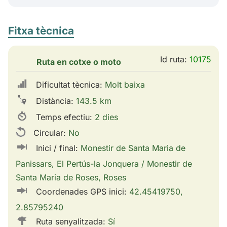
Fitxa tècnica
Id ruta:
10175
Ruta en cotxe o moto
Dificultat tècnica:
Molt baixa
Distància:
143.5 km
Temps efectiu:
2 dies
Circular:
No
Inici / final:
Monestir de Santa Maria de
Panissars, El Pertús-la Jonquera / Monestir de
Santa Maria de Roses, Roses
Coordenades GPS inici:
42.45419750,
2.85795240
Ruta senyalitzada:
Sí