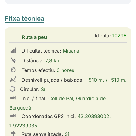
Fitxa tècnica
Id ruta:
10296
Ruta a peu
Dificultat tècnica:
Mitjana
Distància:
7,8 km
Temps efectiu:
3 hores
Desnivell pujada / baixada:
+510 m. / -510 m.
Circular:
Sí
Inici / final:
Coll de Pal, Guardiola de
Berguedà
Coordenades GPS inici:
42.30393002,
1.92239035
Ruta senyalitzada:
Sí