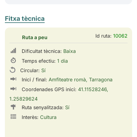
Fitxa tècnica
Id ruta:
10062
Ruta a peu
Dificultat tècnica:
Baixa
Temps efectiu:
1 dia
Circular:
Sí
Inici / final:
Amfiteatre romà, Tarragona
Coordenades GPS inici:
41.11528246,
1.25829624
Ruta senyalitzada:
Sí
Interès:
Cultura