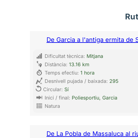
Rut
De Garcia a l'antiga ermita d
Dificultat tècnica:
Mitjana
Distància:
13.16 km
Temps efectiu:
1 hora
Desnivell pujada / baixada:
295
Circular:
Sí
Inici / final:
Poliesportiu, Garcia
Natura
De La Pobla de Massaluca al r