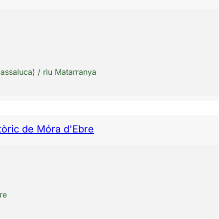
assaluca) / riu Matarranya
stòric de Móra d'Ebre
re