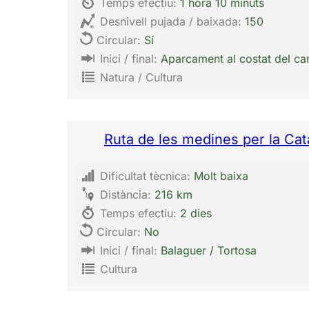
Temps efectiu:
1 hora 10 minuts
Desnivell pujada / baixada:
150
Circular:
Sí
Inici / final:
Aparcament al costat del ca
Natura / Cultura
Ruta de les medines per la Cata
Dificultat tècnica:
Molt baixa
Distància:
216 km
Temps efectiu:
2 dies
Circular:
No
Inici / final:
Balaguer / Tortosa
Cultura