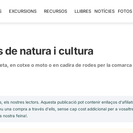
S
EXCURSIONS
RECURSOS
LLIBRES
NOTÍCIES
FOTOS
s de natura i cultura
cleta, en cotxe o moto o en cadira de rodes per la comarca 
, els nostres lectors. Aquesta publicació pot contenir enllaços d'afilia
u una compra a través d'ells, sense cap cost addicional per a vosaltr
a nostra feina!.