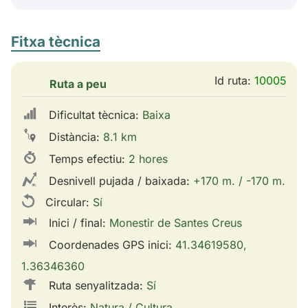
Fitxa tècnica
Id ruta:
10005
Ruta a peu
Dificultat tècnica:
Baixa
Distància:
8.1 km
Temps efectiu:
2 hores
Desnivell pujada / baixada:
+170 m. / -170 m.
Circular:
Sí
Inici / final:
Monestir de Santes Creus
Coordenades GPS inici:
41.34619580,
1.36346360
Ruta senyalitzada:
Sí
Interès:
Natura / Cultura