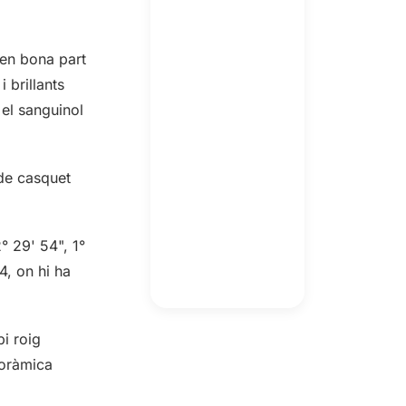
xen bona part
 brillants
 el sanguinol
 de casquet
° 29' 54", 1°
4, on hi ha
pi roig
noràmica