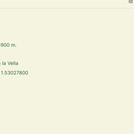
Id
-900 m.
la Vella
 1.53027800