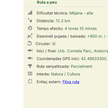
Ruta a peu
Dificultat tècnica:
Mitjana - alta
Distància:
12.3 km
Temps efectiu:
4 hores 10 minuts
Desnivell pujada / baixada:
+900 m. / 
Circular:
Sí
Inici / final:
Urb. Comella Parc, Andorra 
Coordenades GPS inici:
42.49833300,
Ruta senyalitzada:
Parcialment
Interès:
Natura / Cultura
Enllaç extern:
Fitxa ruta