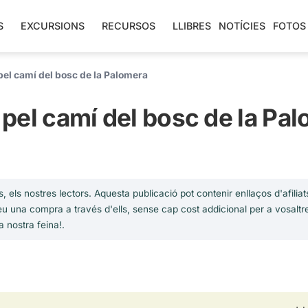
S
EXCURSIONS
RECURSOS
LLIBRES
NOTÍCIES
FOTOS
 pel camí del bosc de la Palomera
r pel camí del bosc de la Pa
, els nostres lectors. Aquesta publicació pot contenir enllaços d'afilia
u una compra a través d'ells, sense cap cost addicional per a vosaltr
a nostra feina!.