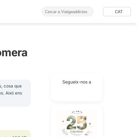
CAT
lomera
Segueix-nos a
ts, cosa que
es. Això ens