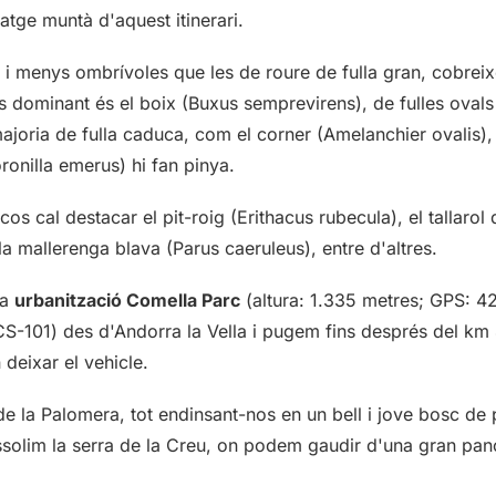
atge muntà d'aquest itinerari.
i menys ombrívoles que les de roure de fulla gran, cobrei
 dominant és el boix (Buxus semprevirens), de fulles ovals i
majoria de fulla caduca, com el corner (Amelanchier ovalis),
ronilla emerus) hi fan pinya.
os cal destacar el pit-roig (Erithacus rubecula), el tallarol
 la mallerenga blava (Parus caeruleus), entre d'altres.
la
urbanització Comella Parc
(altura: 1.335 metres; GPS: 42
CS-101) des d'Andorra la Vella i pugem fins després del km 
deixar el vehicle.
de la Palomera, tot endinsant-nos en un bell i jove bosc de 
 assolim la serra de la Creu, on podem gaudir d'una gran pa