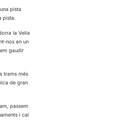
 una pista
 pista.
dorra la Vella
ant-nos en un
odem gaudir
ls trams més
mica de gran
 tram, passem
uaments i cal