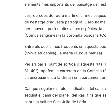
elements més importants del paisatge de l'est
Les rouredes de roure martinenc, més seques 
de l'estatge d'aquesta parròquia. L'arbust més
per l'anvers, però moltes altres espècies, la 
(Comus sanguinea) i la coronil·la boscana (Co
Entre els ocells més freqüents en aquests bosc
(Sylvia atricapilla), la merla (Turdus merula) i
Per arribar al punt de sortida d'aquesta ruta, 
31' 49"), agafem la carretera de la Comella (
un encreuament a la dreta i un aparcament on 
Cal que seguim els rètols indicatius del camí 
seguint el camí del planell del Ras, fins que
sobre la vall de Sant Julià de Lòria.