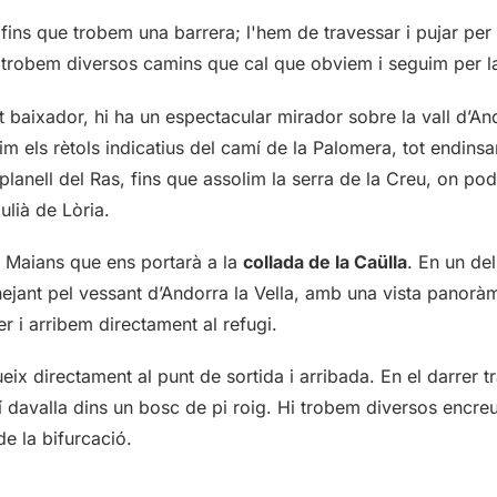
fins que trobem una barrera; l'hem de travessar i pujar per
 trobem diversos camins que cal que obviem i seguim per la
rt baixador, hi ha un espectacular mirador sobre la vall d’An
m els rètols indicatius del camí de la Palomera, tot endins
l planell del Ras, fins que assolim la serra de la Creu, on p
ulià de Lòria.
 Maians que ens portarà a la
collada de la Caülla
. En un de
nejant pel vessant d’Andorra la Vella, amb una vista panorà
er i arribem directament al refugi.
eix directament al punt de sortida i arribada. En el darrer
mí davalla dins un bosc de pi roig. Hi trobem diversos encre
de la bifurcació.