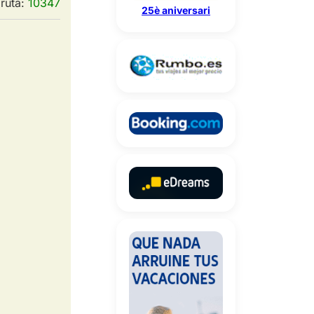
 ruta:
10347
25è aniversari