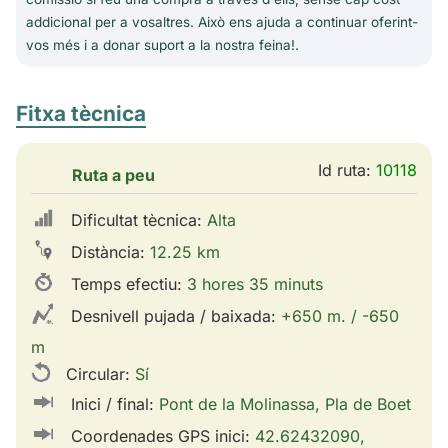
addicional per a vosaltres. Això ens ajuda a continuar oferint-
vos més i a donar suport a la nostra feina!.
Fitxa tècnica
Id ruta:
10118
Ruta a peu
Dificultat tècnica:
Alta
Distància:
12.25 km
Temps efectiu:
3 hores 35 minuts
Desnivell pujada / baixada:
+650 m. / -650
m
Circular:
Sí
Inici / final:
Pont de la Molinassa, Pla de Boet
Coordenades GPS inici:
42.62432090,