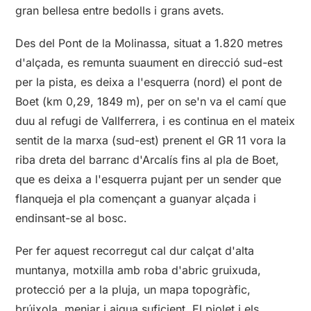
gran bellesa entre bedolls i grans avets.
Des del Pont de la Molinassa, situat a 1.820 metres
d'alçada, es remunta suaument en direcció sud-est
per la pista, es deixa a l'esquerra (nord) el pont de
Boet (km 0,29, 1849 m), per on se'n va el camí que
duu al refugi de Vallferrera, i es continua en el mateix
sentit de la marxa (sud-est) prenent el GR 11 vora la
riba dreta del barranc d'Arcalís fins al pla de Boet,
que es deixa a l'esquerra pujant per un sender que
flanqueja el pla començant a guanyar alçada i
endinsant-se al bosc.
Per fer aquest recorregut cal dur calçat d'alta
muntanya, motxilla amb roba d'abric gruixuda,
protecció per a la pluja, un mapa topogràfic,
brúixola, menjar i aigua suficient. El piolet i els