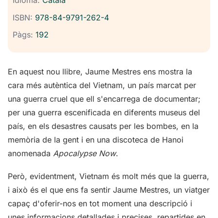
Idioma:
Català
ISBN:
978-84-9791-262-4
Pàgs:
192
En aquest nou llibre, Jaume Mestres ens mostra la
cara més autèntica del Vietnam, un país marcat per
una guerra cruel que ell s'encarrega de documentar;
per una guerra escenificada en diferents museus del
país, en els desastres causats per les bombes, en la
memòria de la gent i en una discoteca de Hanoi
anomenada
Apocalypse Now
.
Però, evidentment, Vietnam és molt més que la guerra,
i això és el que ens fa sentir Jaume Mestres, un viatger
capaç d'oferir-nos en tot moment una descripció i
unes informacions detallades i precises, repartides en