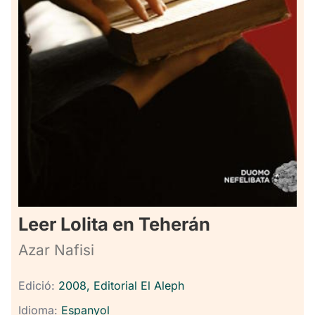
Leer Lolita en Teherán
Azar Nafisi
Edició:
2008, Editorial El Aleph
Idioma:
Espanyol