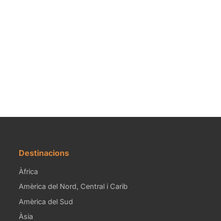
Destinacions
Àfrica
Amèrica del Nord, Central i Carib
Amèrica del Sud
Àsia