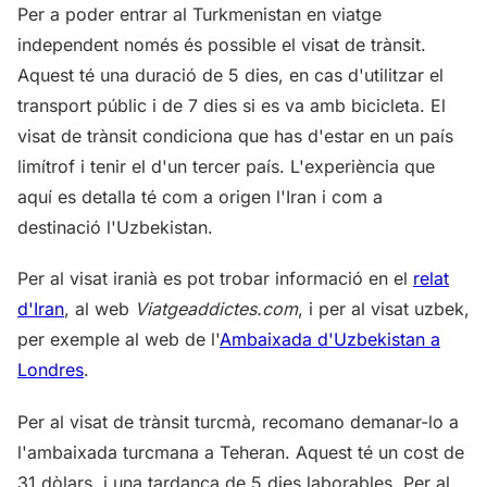
Per a poder entrar al Turkmenistan en viatge
independent només és possible el visat de trànsit.
Aquest té una duració de 5 dies, en cas d'utilitzar el
transport públic i de 7 dies si es va amb bicicleta. El
visat de trànsit condiciona que has d'estar en un país
limítrof i tenir el d'un tercer país. L'experiència que
aquí es detalla té com a origen l'Iran i com a
destinació l'Uzbekistan.
Per al visat iranià es pot trobar informació en el
relat
d'Iran
, al web
Viatgeaddictes.com
, i per al visat uzbek,
per exemple al web de l'
Ambaixada d'Uzbekistan a
Londres
.
Per al visat de trànsit turcmà, recomano demanar-lo a
l'ambaixada turcmana a Teheran. Aquest té un cost de
31 dòlars, i una tardança de 5 dies laborables. Per al