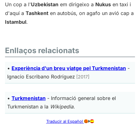
Un cop a l'
Uzbekistan
em dirigeixo a
Nukus
en taxi i
d'aquí a
Tashkent
en autobús, on agafo un avió cap a
Istambul
.
Enllaços relacionats
•
Experiència d'un breu viatge pel Turkmenistan
-
Ignacio Escribano Rodríguez
[2017]
•
Turkmenistan
- Informació general sobre el
Turkmenistan a la
Wikipedia
.
Traducir al Español