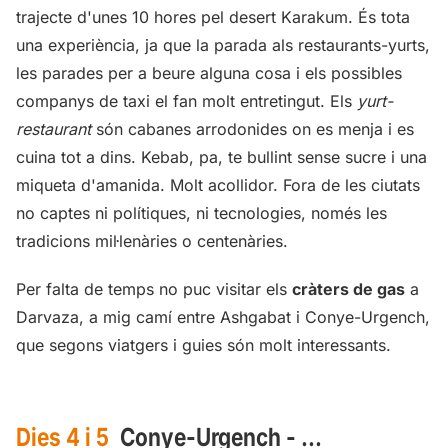
trajecte d'unes 10 hores pel desert Karakum. És tota
una experiència, ja que la parada als restaurants-yurts,
les parades per a beure alguna cosa i els possibles
companys de taxi el fan molt entretingut. Els
yurt-
restaurant
són cabanes arrodonides on es menja i es
cuina tot a dins. Kebab, pa, te bullint sense sucre i una
miqueta d'amanida. Molt acollidor. Fora de les ciutats
no captes ni polítiques, ni tecnologies, només les
tradicions mil·lenàries o centenàries.
Per falta de temps no puc visitar els
cràters de gas
a
Darvaza, a mig camí entre Ashgabat i Conye-Urgench,
que segons viatgers i guies són molt interessants.
Dies 4 i 5
Conye-Urgench - ...