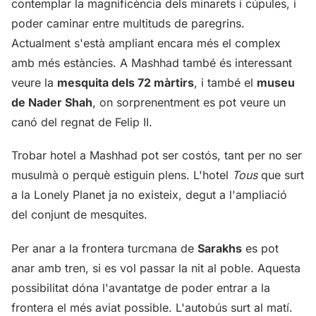
contemplar la magnificència dels minarets i cúpules, i
poder caminar entre multituds de paregrins.
Actualment s'està ampliant encara més el complex
amb més estàncies. A Mashhad també és interessant
veure la
mesquita dels 72 màrtirs
, i també el
museu
de Nader Shah
, on sorprenentment es pot veure un
canó del regnat de Felip II.
Trobar hotel a Mashhad pot ser costós, tant per no ser
musulmà o perquè estiguin plens. L'hotel
Tous
que surt
a la Lonely Planet ja no existeix, degut a l'ampliació
del conjunt de mesquites.
Per anar a la frontera turcmana de
Sarakhs
es pot
anar amb tren, si es vol passar la nit al poble. Aquesta
possibilitat dóna l'avantatge de poder entrar a la
frontera el més aviat possible. L'autobús surt al matí.