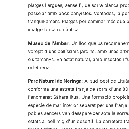
platges llargues, sense fi, de sorra blanca pro
passejar amb pocs banyistes. Ventades, la gent
tranquil·lament. Platges per caminar més que p
imatge força romàntica.
Museu de l'àmbar
: Un lloc que us recomanem.
vorejat d'uns bellíssims jardins, amb unes ar
els tamanys. En estat natural, amb insectes i fu
orfebreria.
Parc Natural de Neringa
: Al sud-oest de Litu
conforma una estreta franja de sorra d'uns 80
l'anomenat Sàhara lituà. Una formació propici
espècie de mar interior separat per una franj
pobles sencers van desaparèixer sota la sorra
estats al bell mig d'un desert!!. La carretera 