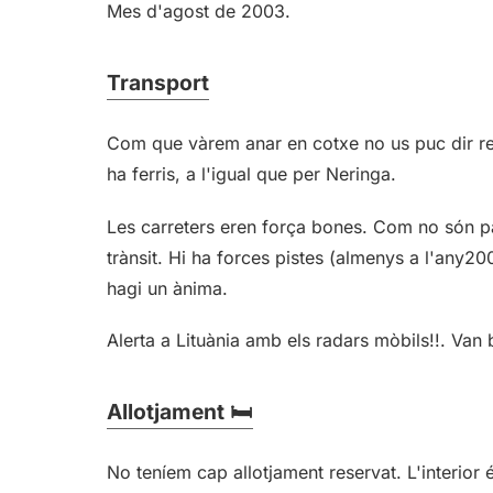
Mes d'agost de 2003.
Transport
Com que vàrem anar en cotxe no us puc dir res s
ha ferris, a l'igual que per Neringa.
Les carreters eren força bones. Com no són paï
trànsit. Hi ha forces pistes (almenys a l'any
hagi un ànima.
Alerta a Lituània amb els radars mòbils!!. Van 
Allotjament 🛏️
No teníem cap allotjament reservat. L'interior é