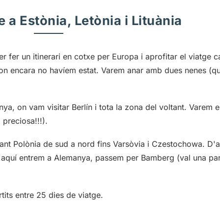
e a Estònia, Letònia i Lituània
fer un itinerari en cotxe per Europa i aprofitar el viatge c
a, on encara no havíem estat. Varem anar amb dues nenes (qu
ya, on vam visitar Berlín i tota la zona del voltant. Varem e
 preciosa!!!).
sant Polònia de sud a nord fins Varsòvia i Czestochowa. D'a
 D'aquí entrem a Alemanya, passem per Bamberg (val una par
tits entre 25 dies de viatge.