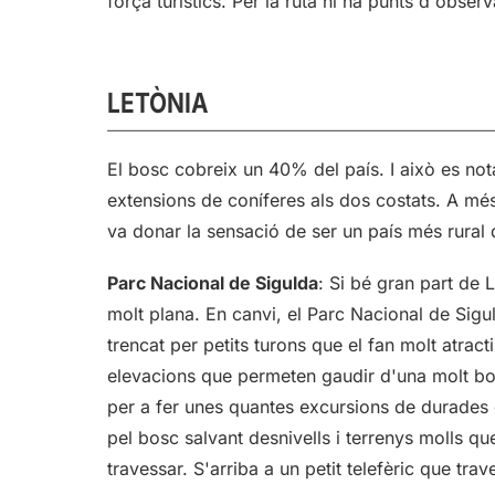
força turístics. Per la ruta hi ha punts d'observ
LETÒNIA
El bosc cobreix un 40% del país. I això es not
extensions de coníferes als dos costats. A més,
va donar la sensació de ser un país més rural qu
Parc Nacional de Sigulda
: Si bé gran part de 
molt plana. En canvi, el Parc Nacional de Sigu
trencat per petits turons que el fan molt atract
elevacions que permeten gaudir d'una molt bon
per a fer unes quantes excursions de durades 
pel bosc salvant desnivells i terrenys molls qu
travessar. S'arriba a un petit telefèric que tra