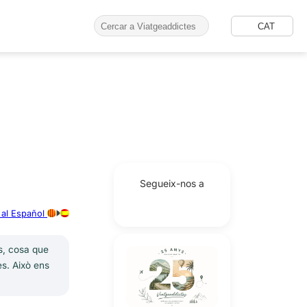
CAT
Segueix-nos a
 al Español
ts, cosa que
es. Això ens