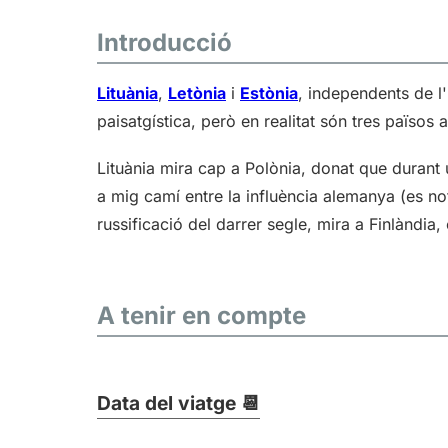
Introducció
Lituània
,
Letònia
i
Estònia
, independents de l
paisatgística, però en realitat són tres països 
Lituània mira cap a Polònia, donat que durant 
a mig camí entre la influència alemanya (es nota
russificació del darrer segle, mira a Finlàndia,
A tenir en compte
Data del viatge 📆