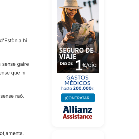
d'Estònia hi
s sense gaire
ense que hi
 sense raó.
lotjaments.