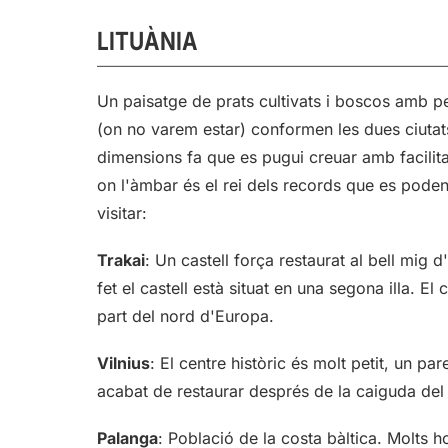
LITUÀNIA
Un paisatge de prats cultivats i boscos amb pe
(on no varem estar) conformen les dues ciutats
dimensions fa que es pugui creuar amb facilitat
on l'àmbar és el rei dels records que es pode
visitar:
Trakai
: Un castell força restaurat al bell mig d
fet el castell està situat en una segona illa. E
part del nord d'Europa.
Vilnius
: El centre històric és molt petit, un par
acabat de restaurar després de la caiguda del
Palanga
: Població de la costa bàltica. Molts h