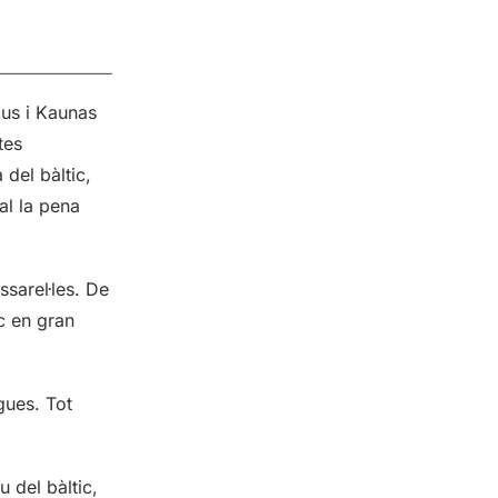
ius i Kaunas
tes
del bàltic,
al la pena
ssarel·les. De
ic en gran
igues. Tot
u del bàltic,