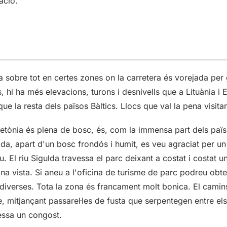
ació.
a sobre tot en certes zones on la carretera és vorejada per
 hi ha més elevacions, turons i desnivells que a Lituània i 
e la resta dels països Bàltics. Llocs que val la pena visitar
Letònia és plena de bosc, és, com la immensa part dels païs
lda, apart d'un bosc frondós i humit, es veu agraciat per un
iu. El riu Sigulda travessa el parc deixant a costat i costat u
a vista. Si aneu a l'oficina de turisme de parc podreu obt
diverses. Tota la zona és francament molt bonica. El camin
e, mitjançant passarel·les de fusta que serpentegen entre els
vessa un congost.