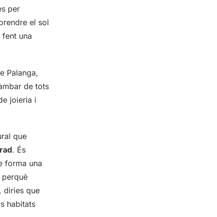
es per
prendre el sol
 fent una
de Palanga,
'àmbar de tots
e joieria i
ural que
grad
. És
ue forma una
r perquè
 diries que
s habitats