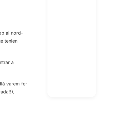
ap al nord-
e tenien
ntrar a
llà varem fer
ada!!),