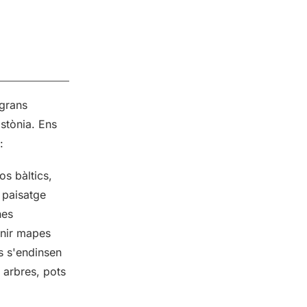
 grans
Estònia. Ens
:
os bàltics,
 paisatge
nes
enir mapes
s s'endinsen
 arbres, pots