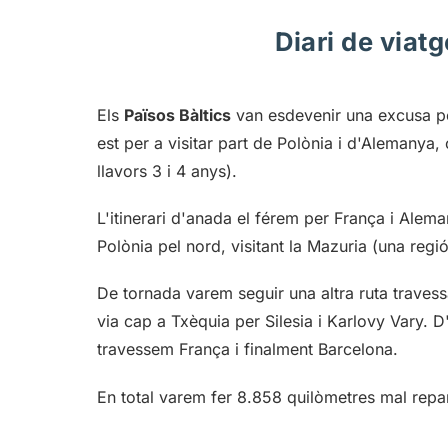
Diari de viatg
Els
Països Bàltics
van esdevenir una excusa per 
est per a visitar part de Polònia i d'Alemany
llavors 3 i 4 anys).
L'itinerari d'anada el férem per França i Aleman
Polònia pel nord, visitant la Mazuria (una regió
De tornada varem seguir una altra ruta traves
via cap a Txèquia per Silesia i Karlovy Vary.
travessem França i finalment Barcelona.
En total varem fer 8.858 quilòmetres mal repar