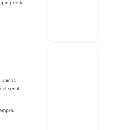
mping de la
n països
el sentit
sempre.