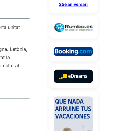
25è aniversari
ta unitat
gne. Letònia,
at la
 cultural.