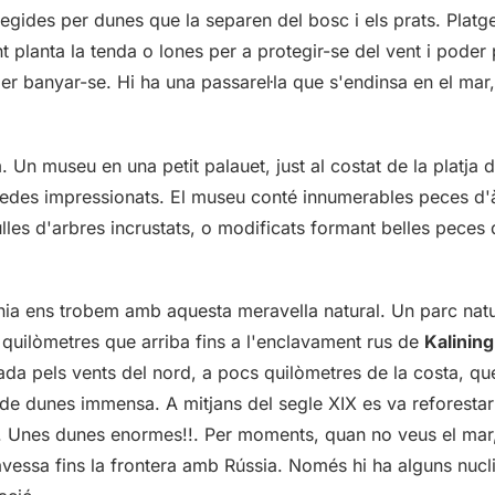
tegides per dunes que la separen del bosc i els prats. Platg
 planta la tenda o lones per a protegir-se del vent i poder 
er banyar-se. Hi ha una passarel·la que s'endinsa en el mar,
 Un museu en una petit palauet, just al costat de la platja 
bredes impressionats. El museu conté innumerables peces d
lles d'arbres incrustats, o modificats formant belles peces d
ània ens trobem amb aquesta meravella natural. Un parc nat
 quilòmetres que arriba fins a l'enclavament rus de
Kalinin
ada pels vents del nord, a pocs quilòmetres de la costa, q
a de dunes immensa. A mitjans del segle XIX es va reforesta
. Unes dunes enormes!!. Per moments, quan no veus el mar,
travessa fins la frontera amb Rússia. Només hi ha alguns nucli