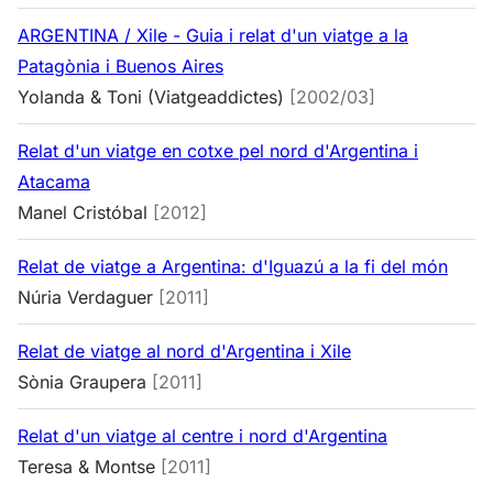
Uruguai
›
Veneçuela
›
ARGENTINA / Xile - Guia i relat d'un viatge a la
Patagònia i Buenos Aires
Xile
›
Yolanda & Toni (Viatgeaddictes)
[2002/03]
Relat d'un viatge en cotxe pel nord d'Argentina i
Atacama
Manel Cristóbal
[2012]
Relat de viatge a Argentina: d'Iguazú a la fi del món
Núria Verdaguer
[2011]
Relat de viatge al nord d'Argentina i Xile
Sònia Graupera
[2011]
Relat d'un viatge al centre i nord d'Argentina
Teresa & Montse
[2011]