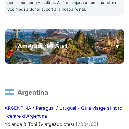
addicional per a vosaltres. Això ens ajuda a continuar oferint-
vos més i a donar suport a la nostra feina!.
Amèrica del Sud
🌍 Amèrica del Sud
›
Argentina
›
Bolívia
›
Brasil
›
Argentina
Colòmbia
›
Equador
›
ARGENTINA / Paraguai / Uruguai - Guia viatge al nord
i centre d'Argentina
Paraguai
›
Perú
›
Yolanda & Toni (Viatgeaddictes)
[2004/05]