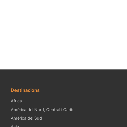
Destinacions
Àfrica
Amèrica del Nord, Central i Carib
Amèrica del Sud
Àsia